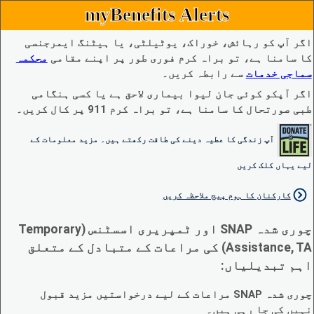
myBenefits Alerts
اگر آپ کو رہائش، خوراک، یوٹیلٹی، یا ہیٹنگ ایمرجنسی
کا سامنا ہے، تو براہ کرم فوری طور پر اپنے مقامی
محکمہ
سماجی خدمات
سے رابطہ کریں۔
اگر آپکو کوئی جان لیوا بیماری لاحق ہے یا کسی ہنگامی
طبی صورتحال کا سامنا ہے، تو براہ کرم 911 پر کال کریں۔
آپ زندگی کا عطیہ دینے کی طاقت رکھتے ہیں۔ مزید معلومات کے
لیے یہاں کلک کریں
کارکنان کا ہوم پیج ملاحظہ کریں
چوری شدہ SNAP اور ٹمپریری اسسٹنس (Temporary
Assistance, TA) کی مراعات کے متبادل کے متعلق
اہم تبدیلیاں:
چوری شدہ SNAP مراعات کے لیے درخواستیں مزید قبول
نہیں کی جا رہی ہیں۔