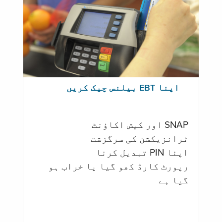
اپنا EBT بیلنس چیک کریں
SNAP اور کیش اکاؤنٹ
ٹرانزیکشن کی سرگزشت
اپنا PIN تبدیل کرنا
رپورٹ کارڈ کھو گیا یا خراب ہو
گيا ہے