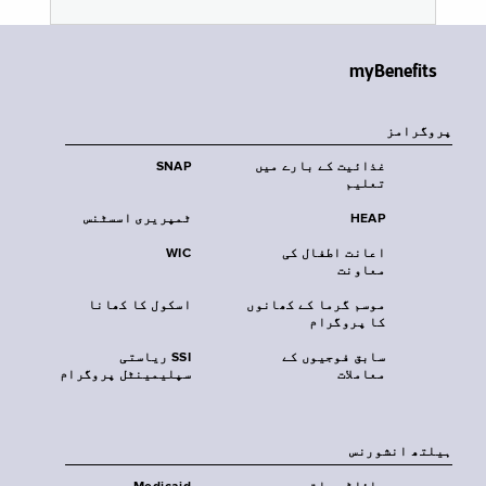
myBenefits
پروگرامز
غذائیت کے بارے میں
SNAP
تعلیم
HEAP
ٹمپریری اسسٹنس
اعانت اطفال کی
WIC
معاونت
موسم گرما کے کھانوں
اسکول کا کھانا
کا پروگرام
سابق فوجیوں کے
SSI ریاستی
معاملات
سپلیمینٹل پروگرام
‏ہیلتھ انشورنس