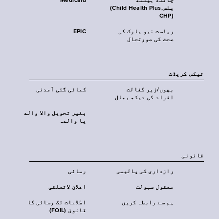
چائلڈ ہیلتھ
Medicaid
پلس‎(Child Health Plus,
CHP)‎
ریاست نیو یارک کی
EPIC
صحت کی صورتحال
ٹیکس کریڈٹ
بچوں/زیر کفالت
کمائی گئی آمدنی
افراد کی دیکھ بھال
بغیر تحویل والا والد
یا والدہ
قانونی
رازداری کی پالیسی
رسائی
معقول سہولت
اعلان لاتعلقی
ہم سے رابطہ کریں
اطلاعات تک رسائی کا
قانون (FOIL)