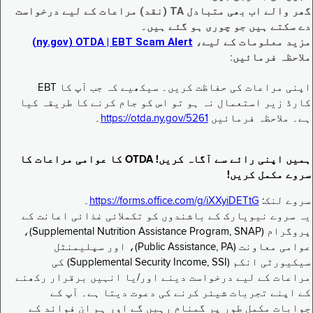
گھر والے اب بھی متبادل TA (نقد) مراعات کے لیے درخواست
دے سکتے ہیں جو چوری ہو گئے ہیں۔
مزید معلومات کے لیے،
EBT Scam Alert ‏| OTDA ‏(ny.gov)
ملاحظہ فرمائیں:
اپنی مراعات کی حفاظت کریں۔ سیکھیے کہ جب آپ کا EBT
کارڈ زیر استعمال نہ ہو تو اس کو جام کرنے کا طریقہ کیا
ہے۔ ملاحظہ فرمائیں
https://otda.ny.gov/5261
۔
ہمیں اپنی رائے سے آگاہ کریں! OTDA کا عوامی مراعات کا
سروے مکمل کریں!
سروے لنک:
https://forms.office.com/g/iXXyiDETtG
۔
یہ سروے نیویارک کے باشندوں کو تکملائی غذائی اعانت کے
پروگرام (Supplemental Nutrition Assistance Program, SNAP)،
عوامی معاونت (Public Assistance, PA)، اور سپلیمنٹل
سیکیورٹی انکم (Supplemental Security Income, SSI) کی
مراعات کے لیے درخواست دینے اور/یا انہیں برقرار رکھنے
کے اپنے تجربات شیئر کرنے کی دعوت دیتا ہے۔ آپ کے
جوابات مکمل طور پر گمنام رہیں گے اور ہم ان فوائد کے