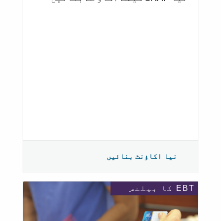
نیا اکاؤنٹ بنائیں
EBT کا بیلنس