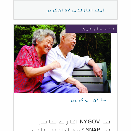
اپنے اکاؤنٹ پر لاگ ان کریں
نئے صارفین
سائن اپ کریں
نیا NY.GOV اکاؤنٹ بنائیں
نیا SNAP گیسٹ اکاؤنٹ بنائیں