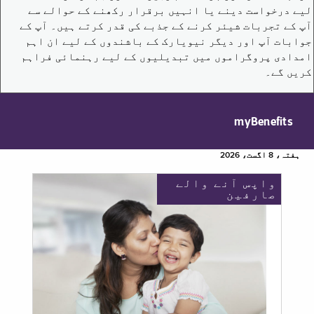
لیے درخواست دینے یا انہیں برقرار رکھنے کے حوالے سے
آپ کے تجربات شیئر کرنے کے جذبے کی قدر کرتے ہیں۔ آپ کے
جوابات آپ اور دیگر نیویارک کے باشندوں کے لیے ان اہم
امدادی پروگراموں میں تبدیلیوں کے لیے رہنمائی فراہم
کریں گے۔
myBenefits
ہفتہ، 8 اگست، 2026
واپس آنے والے
صارفین