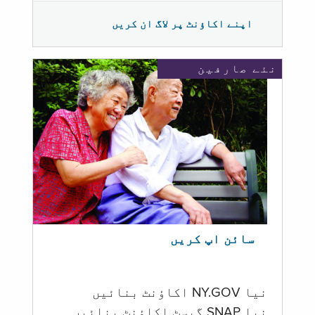
اپنے اکاؤنٹ پر لاگ ان کریں
نئے صارفین
سائن اپ کریں
نیا NY.GOV اکاؤنٹ بنائیں
نیا SNAP گیسٹ اکاؤنٹ بنائیں