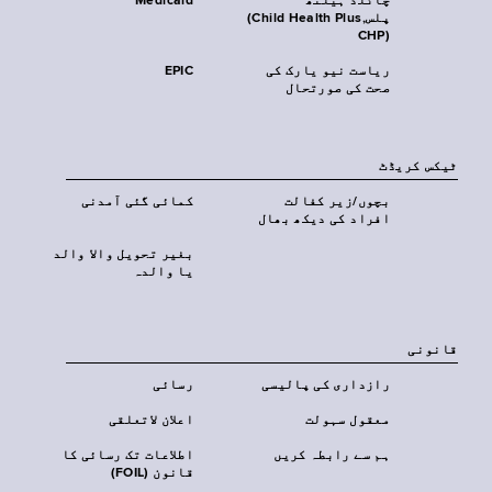
چائلڈ ہیلتھ
Medicaid
پلس‎(Child Health Plus,
CHP)‎
ریاست نیو یارک کی
EPIC
صحت کی صورتحال
ٹیکس کریڈٹ
بچوں/زیر کفالت
کمائی گئی آمدنی
افراد کی دیکھ بھال
بغیر تحویل والا والد
یا والدہ
قانونی
رازداری کی پالیسی
رسائی
معقول سہولت
اعلان لاتعلقی
ہم سے رابطہ کریں
اطلاعات تک رسائی کا
قانون (FOIL)