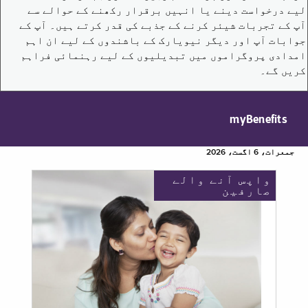
لیے درخواست دینے یا انہیں برقرار رکھنے کے حوالے سے
آپ کے تجربات شیئر کرنے کے جذبے کی قدر کرتے ہیں۔ آپ کے
جوابات آپ اور دیگر نیویارک کے باشندوں کے لیے ان اہم
امدادی پروگراموں میں تبدیلیوں کے لیے رہنمائی فراہم
کریں گے۔
myBenefits
جمعرات، 6 اگست، 2026
واپس آنے والے
صارفین