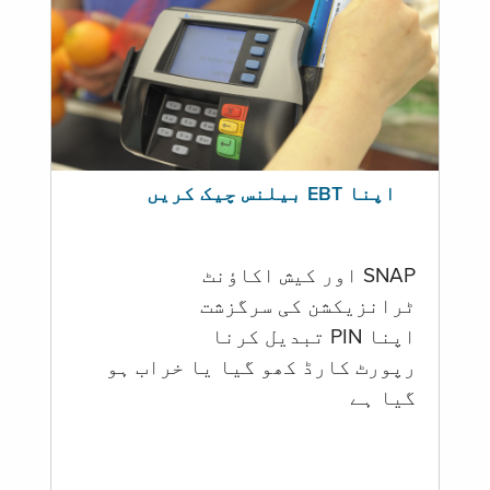
اپنا EBT بیلنس چیک کریں
SNAP اور کیش اکاؤنٹ
ٹرانزیکشن کی سرگزشت
اپنا PIN تبدیل کرنا
رپورٹ کارڈ کھو گیا یا خراب ہو
گيا ہے