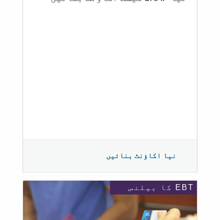
نیا اکاؤنٹ بنائیں
EBT کا بیلنس