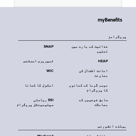
myBenefits
پروگرامز
غذائیت کے بارے میں
SNAP
تعلیم
HEAP
ٹمپریری اسسٹنس
اعانت اطفال کی
WIC
معاونت
موسم گرما کے کھانوں
اسکول کا کھانا
کا پروگرام
سابق فوجیوں کے
SSI ریاستی
معاملات
سپلیمینٹل پروگرام
‏ہیلتھ انشورنس