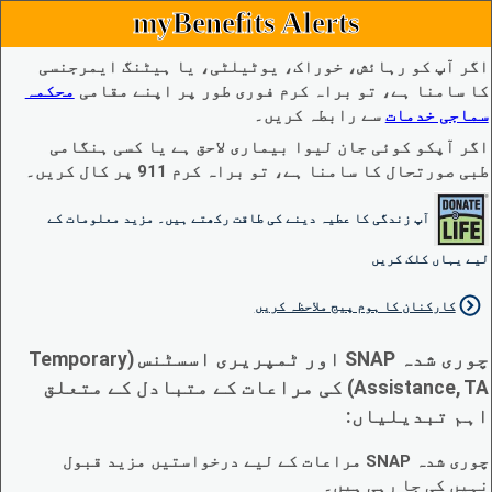
myBenefits Alerts
اگر آپ کو رہائش، خوراک، یوٹیلٹی، یا ہیٹنگ ایمرجنسی
کا سامنا ہے، تو براہ کرم فوری طور پر اپنے مقامی
محکمہ
سماجی خدمات
سے رابطہ کریں۔
اگر آپکو کوئی جان لیوا بیماری لاحق ہے یا کسی ہنگامی
طبی صورتحال کا سامنا ہے، تو براہ کرم 911 پر کال کریں۔
آپ زندگی کا عطیہ دینے کی طاقت رکھتے ہیں۔ مزید معلومات کے
لیے یہاں کلک کریں
کارکنان کا ہوم پیج ملاحظہ کریں
چوری شدہ SNAP اور ٹمپریری اسسٹنس (Temporary
Assistance, TA) کی مراعات کے متبادل کے متعلق
اہم تبدیلیاں:
چوری شدہ SNAP مراعات کے لیے درخواستیں مزید قبول
نہیں کی جا رہی ہیں۔