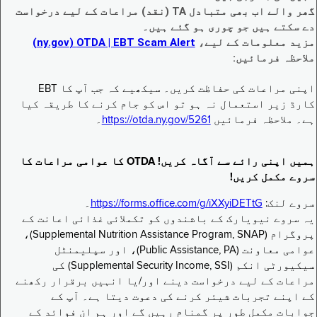
گھر والے اب بھی متبادل TA (نقد) مراعات کے لیے درخواست
دے سکتے ہیں جو چوری ہو گئے ہیں۔
مزید معلومات کے لیے،
EBT Scam Alert ‏| OTDA ‏(ny.gov)
ملاحظہ فرمائیں:
اپنی مراعات کی حفاظت کریں۔ سیکھیے کہ جب آپ کا EBT
کارڈ زیر استعمال نہ ہو تو اس کو جام کرنے کا طریقہ کیا
ہے۔ ملاحظہ فرمائیں
https://otda.ny.gov/5261
۔
ہمیں اپنی رائے سے آگاہ کریں! OTDA کا عوامی مراعات کا
سروے مکمل کریں!
سروے لنک:
https://forms.office.com/g/iXXyiDETtG
۔
یہ سروے نیویارک کے باشندوں کو تکملائی غذائی اعانت کے
پروگرام (Supplemental Nutrition Assistance Program, SNAP)،
عوامی معاونت (Public Assistance, PA)، اور سپلیمنٹل
سیکیورٹی انکم (Supplemental Security Income, SSI) کی
مراعات کے لیے درخواست دینے اور/یا انہیں برقرار رکھنے
کے اپنے تجربات شیئر کرنے کی دعوت دیتا ہے۔ آپ کے
جوابات مکمل طور پر گمنام رہیں گے اور ہم ان فوائد کے