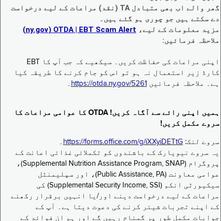
گھر والے اب بھی متبادل TA (نقد) مراعات کے لیے درخواست
دے سکتے ہیں جو چوری ہو گئے ہیں۔
مزید معلومات کے لیے،
EBT Scam Alert ‏| OTDA ‏(ny.gov)
ملاحظہ فرمائیں:
اپنی مراعات کی حفاظت کریں۔ سیکھیے کہ جب آپ کا EBT
کارڈ زیر استعمال نہ ہو تو اس کو جام کرنے کا طریقہ کیا
ہے۔ ملاحظہ فرمائیں
https://otda.ny.gov/5261
۔
ہمیں اپنی رائے سے آگاہ کریں! OTDA کا عوامی مراعات کا
سروے مکمل کریں!
سروے لنک:
https://forms.office.com/g/iXXyiDETtG
۔
یہ سروے نیویارک کے باشندوں کو تکملائی غذائی اعانت کے
پروگرام (Supplemental Nutrition Assistance Program, SNAP)،
عوامی معاونت (Public Assistance, PA)، اور سپلیمنٹل
سیکیورٹی انکم (Supplemental Security Income, SSI) کی
مراعات کے لیے درخواست دینے اور/یا انہیں برقرار رکھنے
کے اپنے تجربات شیئر کرنے کی دعوت دیتا ہے۔ آپ کے
جوابات مکمل طور پر گمنام رہیں گے اور ہم ان فوائد کے