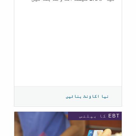
نیا اکاؤنٹ بنائیں
EBT کا بیلنس