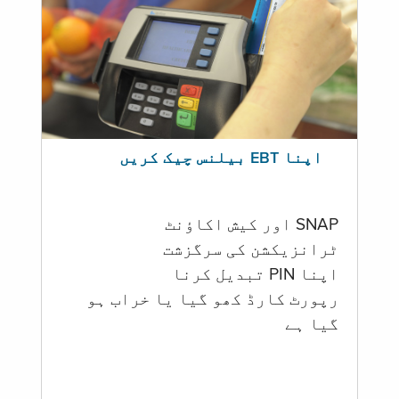
اپنا EBT بیلنس چیک کریں
SNAP اور کیش اکاؤنٹ
ٹرانزیکشن کی سرگزشت
اپنا PIN تبدیل کرنا
رپورٹ کارڈ کھو گیا یا خراب ہو
گيا ہے