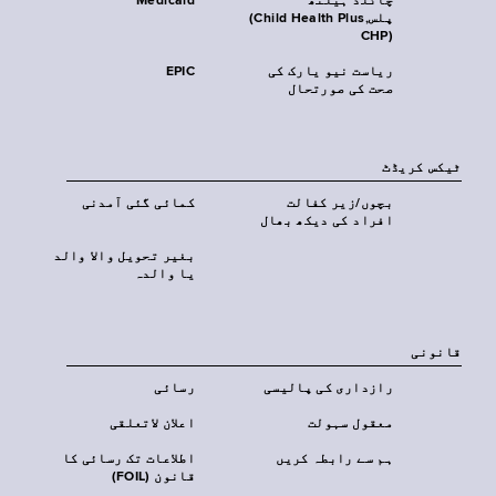
چائلڈ ہیلتھ
Medicaid
پلس‎(Child Health Plus,
CHP)‎
ریاست نیو یارک کی
EPIC
صحت کی صورتحال
ٹیکس کریڈٹ
بچوں/زیر کفالت
کمائی گئی آمدنی
افراد کی دیکھ بھال
بغیر تحویل والا والد
یا والدہ
قانونی
رازداری کی پالیسی
رسائی
معقول سہولت
اعلان لاتعلقی
ہم سے رابطہ کریں
اطلاعات تک رسائی کا
قانون (FOIL)