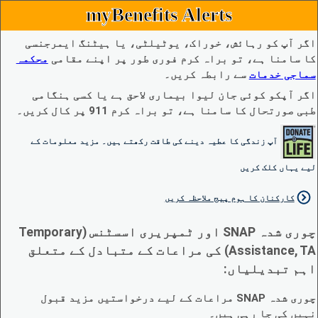
myBenefits Alerts
اگر آپ کو رہائش، خوراک، یوٹیلٹی، یا ہیٹنگ ایمرجنسی
کا سامنا ہے، تو براہ کرم فوری طور پر اپنے مقامی
محکمہ
سماجی خدمات
سے رابطہ کریں۔
اگر آپکو کوئی جان لیوا بیماری لاحق ہے یا کسی ہنگامی
طبی صورتحال کا سامنا ہے، تو براہ کرم 911 پر کال کریں۔
آپ زندگی کا عطیہ دینے کی طاقت رکھتے ہیں۔ مزید معلومات کے
لیے یہاں کلک کریں
کارکنان کا ہوم پیج ملاحظہ کریں
چوری شدہ SNAP اور ٹمپریری اسسٹنس (Temporary
Assistance, TA) کی مراعات کے متبادل کے متعلق
اہم تبدیلیاں:
چوری شدہ SNAP مراعات کے لیے درخواستیں مزید قبول
نہیں کی جا رہی ہیں۔