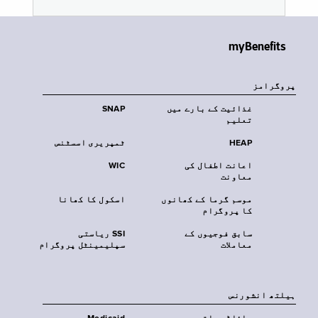
myBenefits
پروگرامز
غذائیت کے بارے میں
SNAP
تعلیم
HEAP
ٹمپریری اسسٹنس
اعانت اطفال کی
WIC
معاونت
موسم گرما کے کھانوں
اسکول کا کھانا
کا پروگرام
سابق فوجیوں کے
SSI ریاستی
معاملات
سپلیمینٹل پروگرام
‏ہیلتھ انشورنس