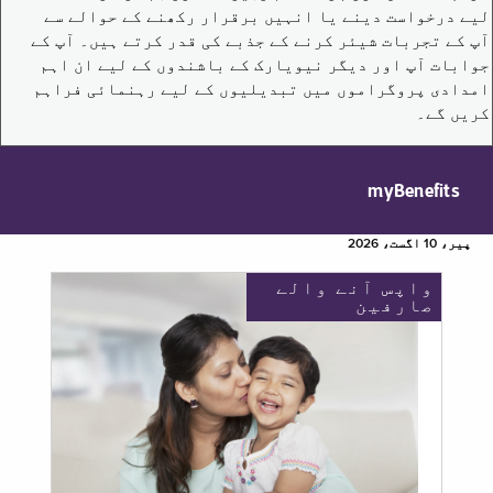
لیے درخواست دینے یا انہیں برقرار رکھنے کے حوالے سے
آپ کے تجربات شیئر کرنے کے جذبے کی قدر کرتے ہیں۔ آپ کے
جوابات آپ اور دیگر نیویارک کے باشندوں کے لیے ان اہم
امدادی پروگراموں میں تبدیلیوں کے لیے رہنمائی فراہم
کریں گے۔
myBenefits
پیر، 10 اگست، 2026
واپس آنے والے
صارفین