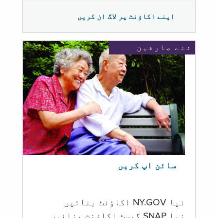
اپنے اکاؤنٹ پر لاگ ان کریں
نئے صارفین
سائن اپ کریں
نیا NY.GOV اکاؤنٹ بنائیں
نیا SNAP گیسٹ اکاؤنٹ بنائیں