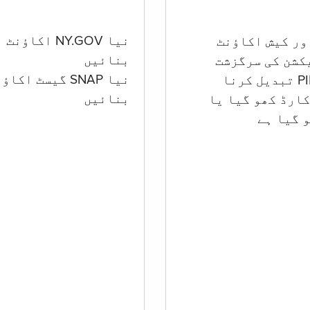
نیا NY.GOV اکاؤنٹ
بنائیں
کشن کی سرگزشت
نیا SNAP گیسٹ اکا
بنائیں
ارڈ کھو گیا یا
 گيا ہے