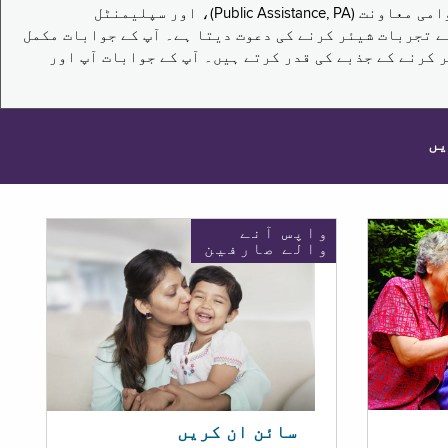
یہ سروے نیویارک کے باشندوں کو تکملائی غذائی اعانت کے پروگرام (Supplemental Nutrition Assistance Program, SNAP)، عوامی معاونت (Public Assistance, PA)، اور سپلیمنٹل
یں برقرار رکھنے کے اپنے تجربات شیئر کرنے کی دعوت دیتا ہے۔ آپ کے جوابات مکمل
 کرنے کے جذبے کی قدر کرتے ہیں۔ آپ کے جوابات آپ اور
یں
واپس آنے
والے صارفین
سائن ان کریں