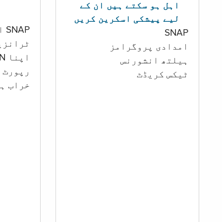
اہل ہو سکتے ہیں ان کے
لیے پیشکی اسکرین کریں
SNAP اور کیش اکاؤنٹ
SNAP
ٹرانزی
امدادی پروگرامز
اپنا PIN تبدیل کرنا
‏ہیلتھ انشورنس
رپورٹ ک
ٹیکس کریڈٹ
خراب ہو