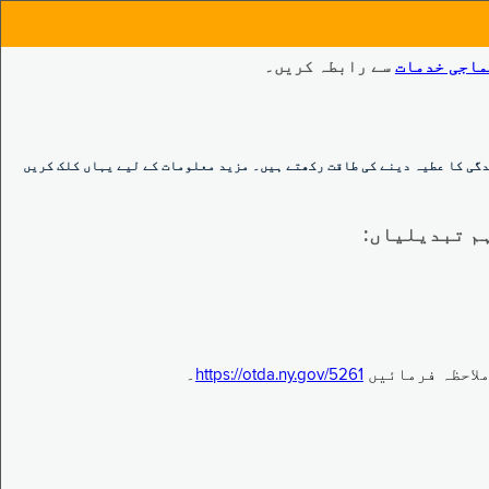
ماجی خدمات
سے رابطہ کریں۔
گی کا عطیہ دینے کی طاقت رکھتے ہیں۔ مزید معلومات کے لیے یہاں کلک کریں
https://otda.ny.gov/5261
۔