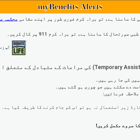
myBenefits Alerts
 کا سامنا ہے، تو براہ کرم فوری طور پر اپنے مقامی
محکمہ س
ال کا سامنا ہے، تو براہ کرم 911 پر کال کریں۔
آپ زند
لاحظہ فرمائیں: