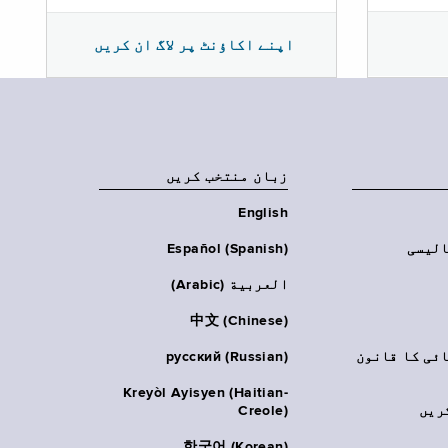
اپنے اکاؤنٹ پر لاگ ان کریں
زبان منتخب کریں
English
الیسی
Español (Spanish)
العربية (Arabic)
中文 (Chinese)
ائی کا قانون
русский (Russian)
Kreyòl Ayisyen (Haitian-
ریں
Creole)
한국어 (Korean)