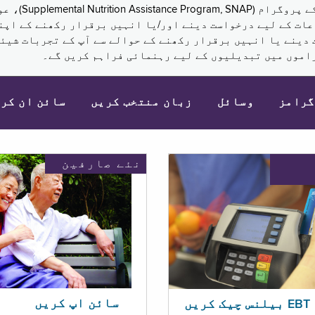
نکم (Supplemental Security Income, SSI) کی مراعات کے لیے درخواست دینے اور/یا انہ
 دینے یا انہیں برقرار رکھنے کے حوالے سے آپ کے تجربات شیئر
اموں میں تبدیلیوں کے لیے رہنمائی فراہم کریں گے۔
گرامز
وسائل
زبان منتخب کریں
سائن ان کر
نئے صارفین
سائن اپ کریں
ریں