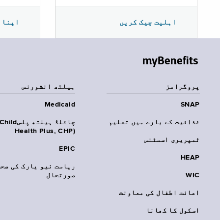
اپنا 
اہلیت چیک کریں
myBenefits
پروگرامز
‏ہیلتھ انشورنس
Medicaid
SNAP
غذائیت کے بارے میں تعلیم
چائلڈ ہیلتھ پلسhild
Health Plus, CHP)‎
ٹمپریری اسسٹنس
EPIC
HEAP
ریاست نیو یارک کی صحت
WIC
صورتحال
اعانت اطفال کی معاونت
اسکول کا کھانا