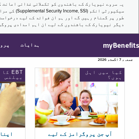
سیکیورٹی ا
طور پر گمنام رہیں گے اور ہم ان فوائد کے لیے درخواست
دیگر نیویارک کے باشندوں کے لیے ان اہم امدادی پروگر
myBenefits
ہدایات
پرو
جمعہ، 7 اگست، 2026
کیا میں اہل
EBT کا
ہوں؟
بیلنس
اپنا EBT بیلنس چیک ک
آپ جن پروگرامز کے لیے