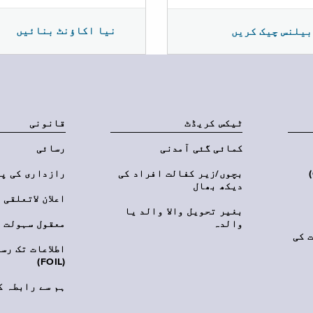
نیا اکاؤنٹ بنائیں
بیلنس چیک کریں
ٹیکس کریڈٹ
قانونی
کمائی گئی آمدنی
رسائی
‎(C
بچوں/زیر کفالت افراد کی
رازداری کی پ
دیکھ بھال
اعلان لاتعلقی
بغیر تحویل والا والد یا
والدہ
معقول سہولت
 کی
اطلاعات تک رس
(FOIL)
ہم سے رابطہ ک