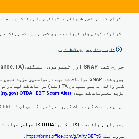
اگر آپ کو رہائش، خوراک، یوٹیلٹی، یا ہیٹنگ ایمرجنسی
اگر آپکو کوئی جان لیوا بیماری لاحق ہے یا کسی ہنگامی طبی صورتح
کارکنان کا ہوم پیج ملاحظہ کریں
چوری شدہ SNAP اور ٹمپریری اسسٹنس (Temporary Assistance, TA) کی مراعات کے متبادل کے متعلق اہم تبدیلیاں:
چوری شدہ SNAP مراعات کے لیے درخواستیں مزید قبول نہیں کی جا رہی ہیں۔
گھر والے اب بھی متبادل TA (نقد) مراعات کے لیے درخواست دے سکتے ہیں جو چوری ہو گئے ہیں۔
مزید معلومات کے لیے،
EBT Scam Alert ‏| OTDA ‏(ny.gov)
م
اپنی مراعات کی حفاظت کریں۔ سیکھیے کہ جب آپ کا EBT کارڈ زیر استعمال نہ ہو تو اس کو جام کرنے کا طریقہ کیا ہے۔ ملاحظہ فرمائیں
ہمیں اپنی رائے سے آگاہ کریں! OTDA کا عوامی مراعات کا سروے مکمل کریں!
سروے لنک:
https://forms.office.com/g/iXXyiDETtG
۔