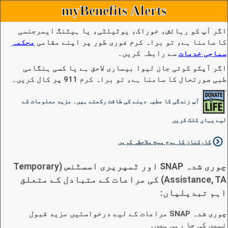
myBenefits Alerts
اگر آپ کو رہائش، خوراک، یوٹیلٹی، یا ہیٹنگ ایمرجنسی
کا سامنا ہے، تو براہ کرم فوری طور پر اپنے مقامی
محکمہ
سماجی خدمات
سے رابطہ کریں۔
اگر آپکو کوئی جان لیوا بیماری لاحق ہے یا کسی ہنگامی
طبی صورتحال کا سامنا ہے، تو براہ کرم 911 پر کال کریں۔
آپ زندگی کا عطیہ دینے کی طاقت رکھتے ہیں۔ مزید معلومات کے
لیے یہاں کلک کریں
کارکنان کا ہوم پیج ملاحظہ کریں
چوری شدہ SNAP اور ٹمپریری اسسٹنس (Temporary
Assistance, TA) کی مراعات کے متبادل کے متعلق
اہم تبدیلیاں:
چوری شدہ SNAP مراعات کے لیے درخواستیں مزید قبول
نہیں کی جا رہی ہیں۔