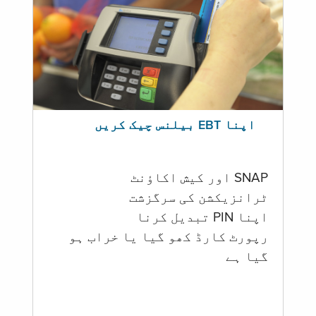
اپنا EBT بیلنس چیک کریں
SNAP اور کیش اکاؤنٹ
ٹرانزیکشن کی سرگزشت
اپنا PIN تبدیل کرنا
رپورٹ کارڈ کھو گیا یا خراب ہو
گيا ہے