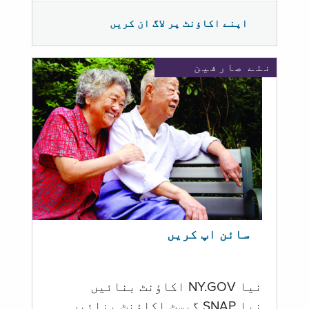
اپنے اکاؤنٹ پر لاگ ان کریں
نئے صارفین
سائن اپ کریں
نیا NY.GOV اکاؤنٹ بنائیں
نیا SNAP گیسٹ اکاؤنٹ بنائیں