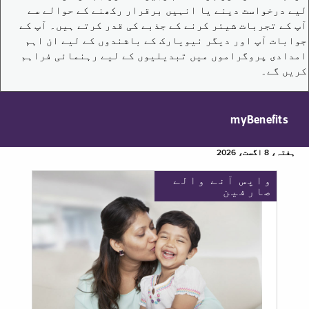
لیے درخواست دینے یا انہیں برقرار رکھنے کے حوالے سے
آپ کے تجربات شیئر کرنے کے جذبے کی قدر کرتے ہیں۔ آپ کے
جوابات آپ اور دیگر نیویارک کے باشندوں کے لیے ان اہم
امدادی پروگراموں میں تبدیلیوں کے لیے رہنمائی فراہم
کریں گے۔
myBenefits
ہفتہ، 8 اگست، 2026
واپس آنے والے
صارفین