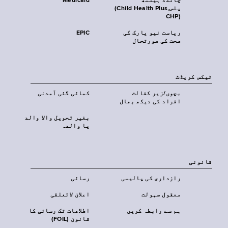
چائلڈ ہیلتھ
Medicaid
پلس‎(Child Health Plus,
CHP)‎
ریاست نیو یارک کی
EPIC
صحت کی صورتحال
ٹیکس کریڈٹ
بچوں/زیر کفالت
کمائی گئی آمدنی
افراد کی دیکھ بھال
بغیر تحویل والا والد
یا والدہ
قانونی
رازداری کی پالیسی
رسائی
معقول سہولت
اعلان لاتعلقی
ہم سے رابطہ کریں
اطلاعات تک رسائی کا
قانون (FOIL)