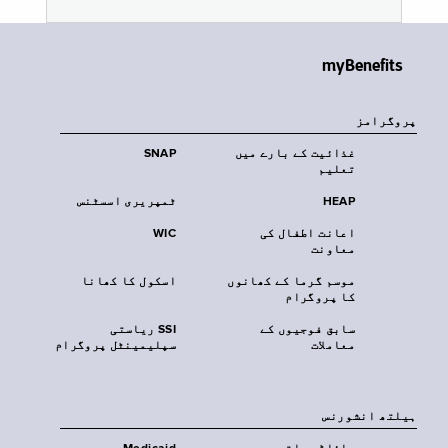
myBenefits
پروگرامز
غذائیت کے بارے میں
SNAP
تعلیم
HEAP
ٹمپریری اسسٹنس
اعانت اطفال کی
WIC
معاونت
موسم گرما کے کھانوں
اسکول کا کھانا
کا پروگرام
سابق فوجیوں کے
SSI ریاستی
معاملات
سپلیمینٹل پروگرام
‏ہیلتھ انشورنس