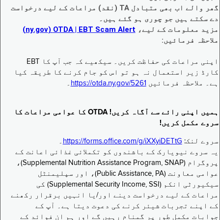
گھر والے اب بھی متبادل TA (نقد) مراعات کے لیے درخواست
دے سکتے ہیں جو چوری ہو گئے ہیں۔
مزید معلومات کے لیے،
EBT Scam Alert ‏| OTDA ‏(ny.gov)
ملاحظہ فرمائیں:
اپنی مراعات کی حفاظت کریں۔ سیکھیے کہ جب آپ کا EBT
کارڈ زیر استعمال نہ ہو تو اس کو جام کرنے کا طریقہ کیا
ہے۔ ملاحظہ فرمائیں
https://otda.ny.gov/5261
۔
ہمیں اپنی رائے سے آگاہ کریں! OTDA کا عوامی مراعات کا
سروے مکمل کریں!
سروے لنک:
https://forms.office.com/g/iXXyiDETtG
۔
یہ سروے نیویارک کے باشندوں کو تکملائی غذائی اعانت کے
پروگرام (Supplemental Nutrition Assistance Program, SNAP)،
عوامی معاونت (Public Assistance, PA)، اور سپلیمنٹل
سیکیورٹی انکم (Supplemental Security Income, SSI) کی
مراعات کے لیے درخواست دینے اور/یا انہیں برقرار رکھنے
کے اپنے تجربات شیئر کرنے کی دعوت دیتا ہے۔ آپ کے
جوابات مکمل طور پر گمنام رہیں گے اور ہم ان فوائد کے