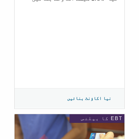
نیا اکاؤنٹ بنائیں
EBT کا بیلنس