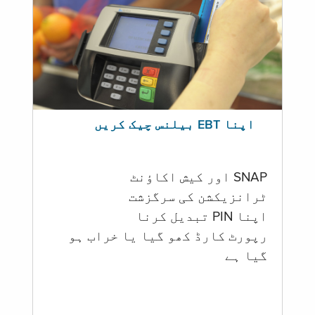
اپنا EBT بیلنس چیک کریں
SNAP اور کیش اکاؤنٹ
ٹرانزیکشن کی سرگزشت
اپنا PIN تبدیل کرنا
رپورٹ کارڈ کھو گیا یا خراب ہو
گيا ہے