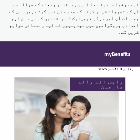
لیے درخواست دینے یا انہیں برقرار رکھنے کے حوالے سے
آپ کے تجربات شیئر کرنے کے جذبے کی قدر کرتے ہیں۔ آپ کے
جوابات آپ اور دیگر نیویارک کے باشندوں کے لیے ان اہم
امدادی پروگراموں میں تبدیلیوں کے لیے رہنمائی فراہم
کریں گے۔
myBenefits
ہفتہ، 8 اگست، 2026
واپس آنے والے
صارفین