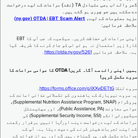
گھر والے اب بھی متبادل TA (نقد) مراعات کے لیے درخواست
دے سکتے ہیں جو چوری ہو گئے ہیں۔
مزید معلومات کے لیے،
EBT Scam Alert ‏| OTDA ‏(ny.gov)
ملاحظہ فرمائیں:
اپنی مراعات کی حفاظت کریں۔ سیکھیے کہ جب آپ کا EBT
کارڈ زیر استعمال نہ ہو تو اس کو جام کرنے کا طریقہ کیا
ہے۔ ملاحظہ فرمائیں
https://otda.ny.gov/5261
۔
ہمیں اپنی رائے سے آگاہ کریں! OTDA کا عوامی مراعات کا
سروے مکمل کریں!
سروے لنک:
https://forms.office.com/g/iXXyiDETtG
۔
یہ سروے نیویارک کے باشندوں کو تکملائی غذائی اعانت کے
پروگرام (Supplemental Nutrition Assistance Program, SNAP)،
عوامی معاونت (Public Assistance, PA)، اور سپلیمنٹل
سیکیورٹی انکم (Supplemental Security Income, SSI) کی
مراعات کے لیے درخواست دینے اور/یا انہیں برقرار رکھنے
کے اپنے تجربات شیئر کرنے کی دعوت دیتا ہے۔ آپ کے
جوابات مکمل طور پر گمنام رہیں گے اور ہم ان فوائد کے