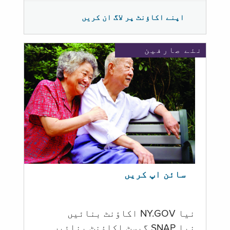
اپنے اکاؤنٹ پر لاگ ان کریں
نئے صارفین
سائن اپ کریں
نیا NY.GOV اکاؤنٹ بنائیں
نیا SNAP گیسٹ اکاؤنٹ بنائیں