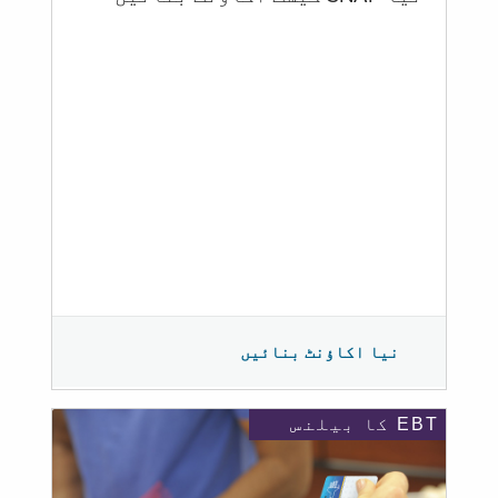
نیا اکاؤنٹ بنائیں
EBT کا بیلنس