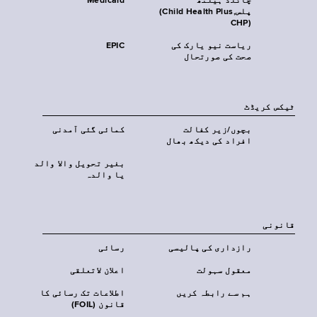
چائلڈ ہیلتھ
Medicaid
پلس‎(Child Health Plus,
CHP)‎
ریاست نیو یارک کی
EPIC
صحت کی صورتحال
ٹیکس کریڈٹ
بچوں/زیر کفالت
کمائی گئی آمدنی
افراد کی دیکھ بھال
بغیر تحویل والا والد
یا والدہ
قانونی
رازداری کی پالیسی
رسائی
معقول سہولت
اعلان لاتعلقی
ہم سے رابطہ کریں
اطلاعات تک رسائی کا
قانون (FOIL)