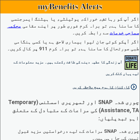
myBenefits Alerts
اگر آپ کو رہائش، خوراک، یوٹیلٹی، یا ہیٹنگ ایمرجنسی
کا سامنا ہے، تو براہ کرم فوری طور پر اپنے مقامی
محکمہ
سماجی خدمات
سے رابطہ کریں۔
اگر آپکو کوئی جان لیوا بیماری لاحق ہے یا کسی ہنگامی
طبی صورتحال کا سامنا ہے، تو براہ کرم 911 پر کال کریں۔
آپ زندگی کا عطیہ دینے کی طاقت رکھتے ہیں۔ مزید معلومات کے
لیے یہاں کلک کریں
کارکنان کا ہوم پیج ملاحظہ کریں
چوری شدہ SNAP اور ٹمپریری اسسٹنس (Temporary
Assistance, TA) کی مراعات کے متبادل کے متعلق
اہم تبدیلیاں:
چوری شدہ SNAP مراعات کے لیے درخواستیں مزید قبول
نہیں کی جا رہی ہیں۔