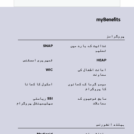
myBenefits
پروگرامز
غذائیت کے بارے میں
SNAP
تعلیم
HEAP
ٹمپریری اسسٹنس
اعانت اطفال کی
WIC
معاونت
موسم گرما کے کھانوں
اسکول کا کھانا
کا پروگرام
سابق فوجیوں کے
SSI ریاستی
معاملات
سپلیمینٹل پروگرام
‏ہیلتھ انشورنس