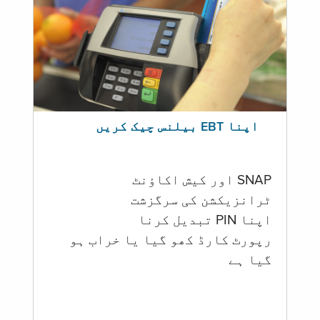
اپنا EBT بیلنس چیک کریں
SNAP اور کیش اکاؤنٹ
ٹرانزیکشن کی سرگزشت
اپنا PIN تبدیل کرنا
رپورٹ کارڈ کھو گیا یا خراب ہو
گيا ہے