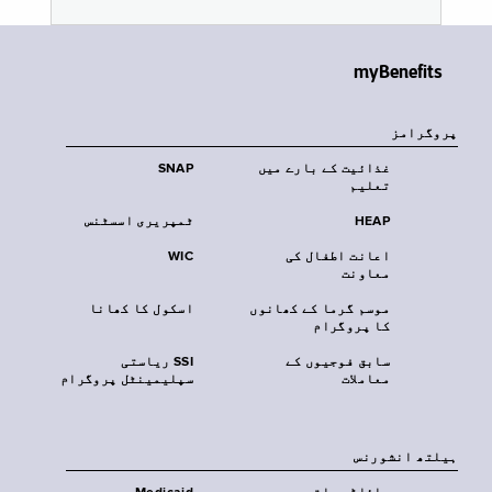
myBenefits
پروگرامز
غذائیت کے بارے میں
SNAP
تعلیم
HEAP
ٹمپریری اسسٹنس
اعانت اطفال کی
WIC
معاونت
موسم گرما کے کھانوں
اسکول کا کھانا
کا پروگرام
سابق فوجیوں کے
SSI ریاستی
معاملات
سپلیمینٹل پروگرام
‏ہیلتھ انشورنس