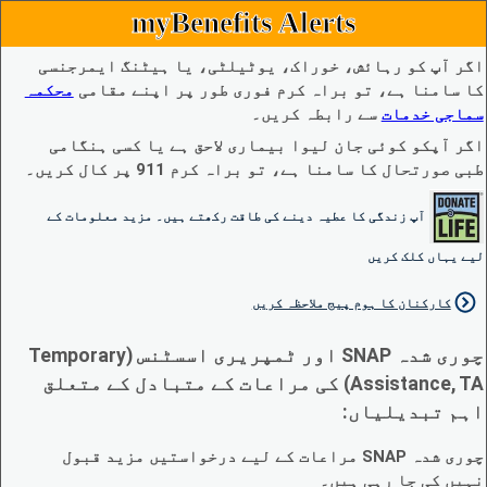
myBenefits Alerts
اگر آپ کو رہائش، خوراک، یوٹیلٹی، یا ہیٹنگ ایمرجنسی
کا سامنا ہے، تو براہ کرم فوری طور پر اپنے مقامی
محکمہ
سماجی خدمات
سے رابطہ کریں۔
اگر آپکو کوئی جان لیوا بیماری لاحق ہے یا کسی ہنگامی
طبی صورتحال کا سامنا ہے، تو براہ کرم 911 پر کال کریں۔
آپ زندگی کا عطیہ دینے کی طاقت رکھتے ہیں۔ مزید معلومات کے
لیے یہاں کلک کریں
کارکنان کا ہوم پیج ملاحظہ کریں
چوری شدہ SNAP اور ٹمپریری اسسٹنس (Temporary
Assistance, TA) کی مراعات کے متبادل کے متعلق
اہم تبدیلیاں:
چوری شدہ SNAP مراعات کے لیے درخواستیں مزید قبول
نہیں کی جا رہی ہیں۔