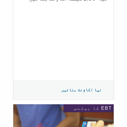
نیا اکاؤنٹ بنائیں
EBT کا بیلنس