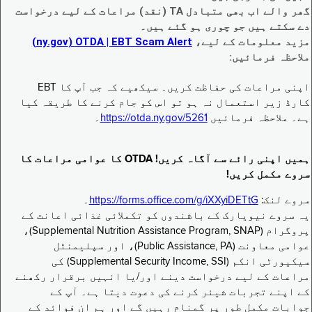
گھر والے اب بھی متبادل TA (نقد) مراعات کے لیے درخواست
دے سکتے ہیں جو چوری ہو گئے ہیں۔
مزید معلومات کے لیے،
EBT Scam Alert ‏| OTDA ‏(ny.gov)
ملاحظہ فرمائیں:
اپنی مراعات کی حفاظت کریں۔ سیکھیے کہ جب آپ کا EBT
کارڈ زیر استعمال نہ ہو تو اس کو جام کرنے کا طریقہ کیا
ہے۔ ملاحظہ فرمائیں
https://otda.ny.gov/5261
۔
ہمیں اپنی رائے سے آگاہ کریں! OTDA کا عوامی مراعات کا
سروے مکمل کریں!
سروے لنک:
https://forms.office.com/g/iXXyiDETtG
۔
یہ سروے نیویارک کے باشندوں کو تکملائی غذائی اعانت کے
پروگرام (Supplemental Nutrition Assistance Program, SNAP)،
عوامی معاونت (Public Assistance, PA)، اور سپلیمنٹل
سیکیورٹی انکم (Supplemental Security Income, SSI) کی
مراعات کے لیے درخواست دینے اور/یا انہیں برقرار رکھنے
کے اپنے تجربات شیئر کرنے کی دعوت دیتا ہے۔ آپ کے
جوابات مکمل طور پر گمنام رہیں گے اور ہم ان فوائد کے