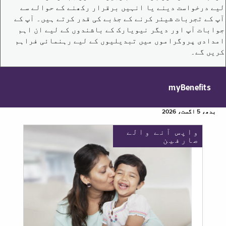
لیے درخواست دینے یا انہیں برقرار رکھنے کے حوالے سے
آپ کے تجربات شیئر کرنے کے جذبے کی قدر کرتے ہیں۔ آپ کے
جوابات آپ اور دیگر نیویارک کے باشندوں کے لیے ان اہم
امدادی پروگراموں میں تبدیلیوں کے لیے رہنمائی فراہم
کریں گے۔
myBenefits
بدھ، 5 اگست، 2026
واپس آنے والے
صارفین