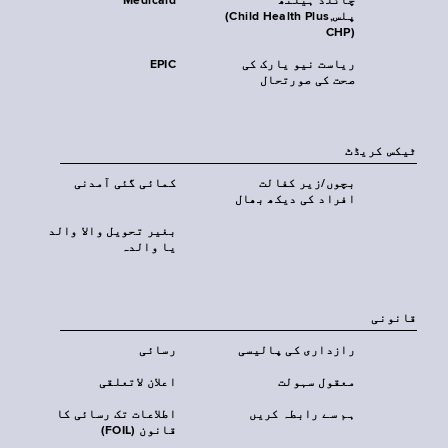
چائلڈ ہیلتھ
Medicaid
پلس‎(Child Health Plus,
CHP)‎
ریاست نیو یارک کی
EPIC
صحت کی صورتحال
ٹیکس کریڈٹ
بچوں/زیر کفالت
کمائی گئی آمدنی
افراد کی دیکھ بھال
بغیر تحویل والا والد
یا والدہ
قانونی
رازداری کی پالیسی
رسائی
معقول سہولت
اعلان لاتعلقی
ہم سے رابطہ کریں
اطلاعات تک رسائی کا
قانون (FOIL)