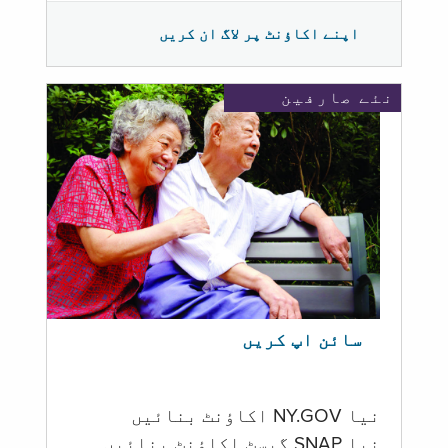
اپنے اکاؤنٹ پر لاگ ان کریں
نئے صارفین
سائن اپ کریں
نیا NY.GOV اکاؤنٹ بنائیں
نیا SNAP گیسٹ اکاؤنٹ بنائیں