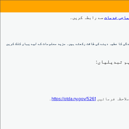
ماجی خدمات
سے رابطہ کریں۔
گی کا عطیہ دینے کی طاقت رکھتے ہیں۔ مزید معلومات کے لیے یہاں کلک کریں
https://otda.ny.gov/5261
۔