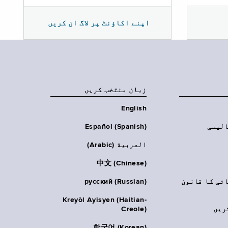
اپنے اکاؤنٹ پر لاگ ان کریں
زبان منتخب کریں
English
الیسی
Español (Spanish)
العربية (Arabic)
中文 (Chinese)
ائی کا قانون
русский (Russian)
Kreyòl Ayisyen (Haitian-
ریں
Creole)
한국어 (Korean)