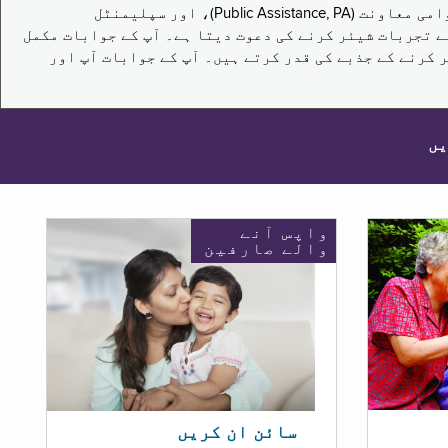
یہ سروے نیویارک کے باشندوں کو تکملائی غذائی اعانت کے پروگرام (Supplemental Nutrition Assistance Program, SNAP)، عوامی معاونت (Public Assistance, PA)، اور سپلیمنٹل
یں برقرار رکھنے کے اپنے تجربات شیئر کرنے کی دعوت دیتا ہے۔ آپ کے جوابات مکمل
 کرنے کے جذبے کی قدر کرتے ہیں۔ آپ کے جوابات آپ اور
یں
واپس آنے
والے صارفین
سائن ان کریں