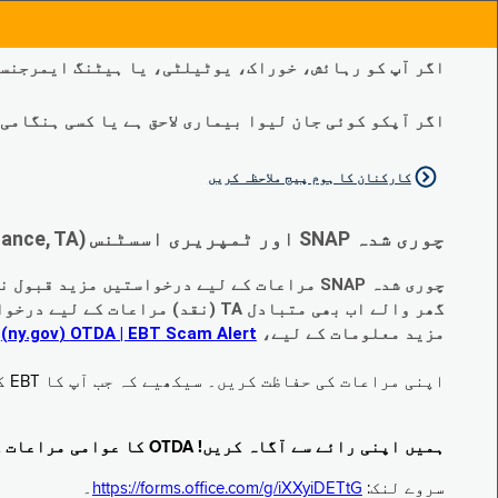
اگر آپ کو رہائش، خوراک، یوٹیلٹی، یا ہیٹنگ ایمرجنسی
اگر آپکو کوئی جان لیوا بیماری لاحق ہے یا کسی ہنگامی طبی صورتح
کارکنان کا ہوم پیج ملاحظہ کریں
چوری شدہ SNAP اور ٹمپریری اسسٹنس (Temporary Assistance, TA) کی مراعات کے متبادل کے متعلق اہم تبدیلیاں:
چوری شدہ SNAP مراعات کے لیے درخواستیں مزید قبول نہیں کی جا رہی ہیں۔
گھر والے اب بھی متبادل TA (نقد) مراعات کے لیے درخواست دے سکتے ہیں جو چوری ہو گئے ہیں۔
مزید معلومات کے لیے،
EBT Scam Alert ‏| OTDA ‏(ny.gov)
م
اپنی مراعات کی حفاظت کریں۔ سیکھیے کہ جب آپ کا EBT کارڈ زیر استعمال نہ ہو تو اس کو جام کرنے کا طریقہ کیا ہے۔ ملاحظہ فرمائیں
ہمیں اپنی رائے سے آگاہ کریں! OTDA کا عوامی مراعات کا سروے مکمل کریں!
سروے لنک:
https://forms.office.com/g/iXXyiDETtG
۔