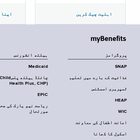
اپنا 
اہلیت چیک کریں
myBenefits
پروگرامز
‏ہیلتھ انشورنس
Medicaid
SNAP
غذائیت کے بارے میں تعلیم
چائلڈ ہیلتھ پلسhild
Health Plus, CHP)‎
ٹمپریری اسسٹنس
EPIC
HEAP
ریاست نیو یارک کی صحت
WIC
صورتحال
اعانت اطفال کی معاونت
اسکول کا کھانا