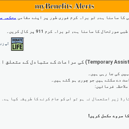
myBenefits Alerts
 کا سامنا ہے، تو براہ کرم فوری طور پر اپنے مقامی
محکمہ س
ال کا سامنا ہے، تو براہ کرم 911 پر کال کریں۔
آپ زند
لاحظہ فرمائیں: