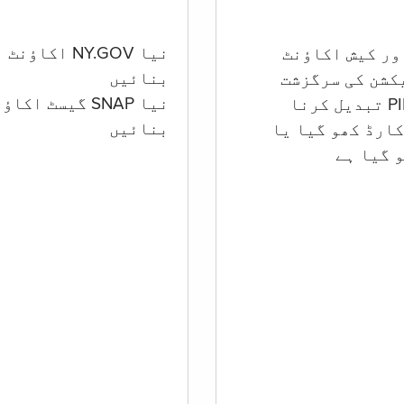
نیا NY.GOV اکاؤنٹ
بنائیں
کشن کی سرگزشت
نیا SNAP گیسٹ اکا
بنائیں
ارڈ کھو گیا یا
 گيا ہے