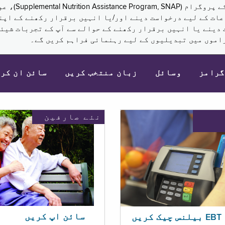
نکم (Supplemental Security Income, SSI) کی مراعات کے لیے درخواست دینے اور/یا انہ
 دینے یا انہیں برقرار رکھنے کے حوالے سے آپ کے تجربات شیئر
اموں میں تبدیلیوں کے لیے رہنمائی فراہم کریں گے۔
گرامز
وسائل
زبان منتخب کریں
سائن ان کر
نئے صارفین
سائن اپ کریں
ریں