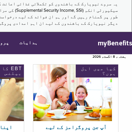
سیکیورٹی ا
طور پر گمنام رہیں گے اور ہم ان فوائد کے لیے درخواست
دیگر نیویارک کے باشندوں کے لیے ان اہم امدادی پروگر
myBenefits
ہدایات
پرو
ہفتہ، 8 اگست، 2026
کیا میں اہل
EBT کا
ہوں؟
بیلنس
اپنا EBT بیلنس چیک ک
آپ جن پروگرامز کے لیے