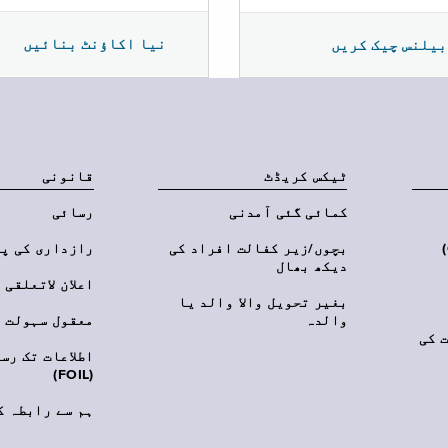
نیا اکاؤنٹ بنائیں
بیلنس چیک کریں
ٹیکس کریڈٹ
قانونی
کمائی گئی آمدنی
رسائی
‎(C
بچوں/زیر کفالت افراد کی
رازداری کی پ
دیکھ بھال
اعلان لاتعلقی
بغیر تحویل والا والد یا
والدہ
معقول سہولت
 کی
اطلاعات تک رس
(FOIL)
ہم سے رابطہ ک