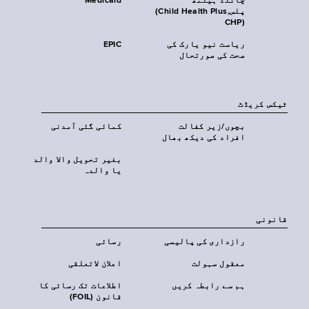
چائلڈ ہیلتھ
Medicaid
پلس‎(Child Health Plus,
CHP)‎
ریاست نیو یارک کی
EPIC
صحت کی صورتحال
ٹیکس کریڈٹ
بچوں/زیر کفالت
کمائی گئی آمدنی
افراد کی دیکھ بھال
بغیر تحویل والا والد
یا والدہ
قانونی
رازداری کی پالیسی
رسائی
معقول سہولت
اعلان لاتعلقی
ہم سے رابطہ کریں
اطلاعات تک رسائی کا
قانون (FOIL)