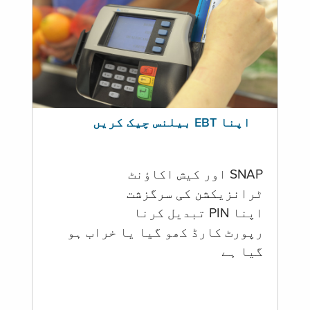
اپنا EBT بیلنس چیک کریں
SNAP اور کیش اکاؤنٹ
ٹرانزیکشن کی سرگزشت
اپنا PIN تبدیل کرنا
رپورٹ کارڈ کھو گیا یا خراب ہو
گيا ہے