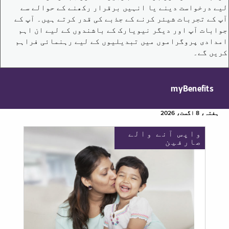
لیے درخواست دینے یا انہیں برقرار رکھنے کے حوالے سے
آپ کے تجربات شیئر کرنے کے جذبے کی قدر کرتے ہیں۔ آپ کے
جوابات آپ اور دیگر نیویارک کے باشندوں کے لیے ان اہم
امدادی پروگراموں میں تبدیلیوں کے لیے رہنمائی فراہم
کریں گے۔
myBenefits
ہفتہ، 8 اگست، 2026
واپس آنے والے
صارفین