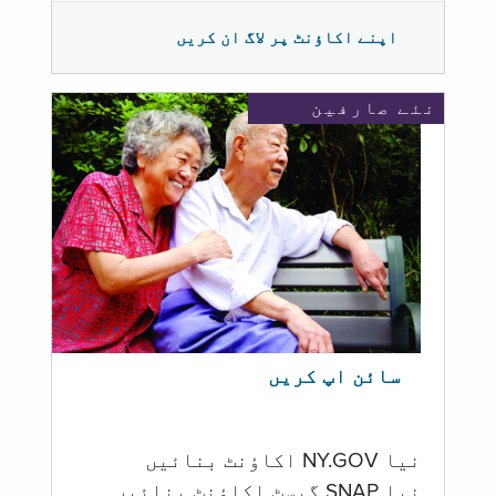
اپنے اکاؤنٹ پر لاگ ان کریں
نئے صارفین
سائن اپ کریں
نیا NY.GOV اکاؤنٹ بنائیں
نیا SNAP گیسٹ اکاؤنٹ بنائیں