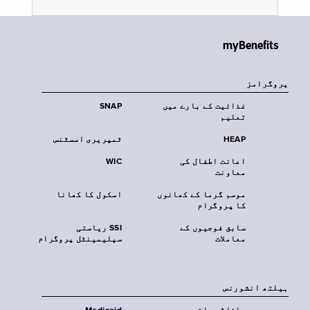
myBenefits
پروگرامز
غذائیت کے بارے میں
SNAP
تعلیم
HEAP
ٹمپریری اسسٹنس
اعانت اطفال کی
WIC
معاونت
موسم گرما کے کھانوں
اسکول کا کھانا
کا پروگرام
سابق فوجیوں کے
SSI ریاستی
معاملات
سپلیمینٹل پروگرام
‏ہیلتھ انشورنس