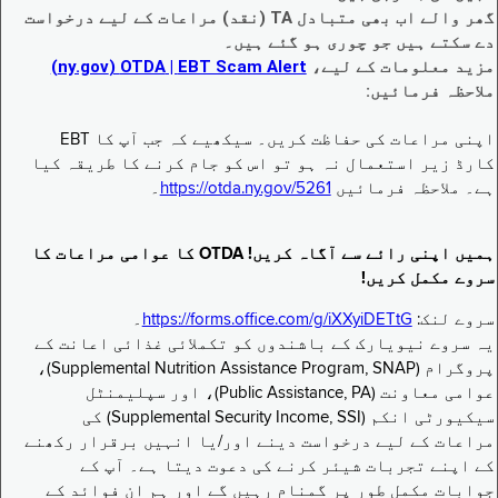
گھر والے اب بھی متبادل TA (نقد) مراعات کے لیے درخواست
دے سکتے ہیں جو چوری ہو گئے ہیں۔
مزید معلومات کے لیے،
EBT Scam Alert ‏| OTDA ‏(ny.gov)
ملاحظہ فرمائیں:
اپنی مراعات کی حفاظت کریں۔ سیکھیے کہ جب آپ کا EBT
کارڈ زیر استعمال نہ ہو تو اس کو جام کرنے کا طریقہ کیا
ہے۔ ملاحظہ فرمائیں
https://otda.ny.gov/5261
۔
ہمیں اپنی رائے سے آگاہ کریں! OTDA کا عوامی مراعات کا
سروے مکمل کریں!
سروے لنک:
https://forms.office.com/g/iXXyiDETtG
۔
یہ سروے نیویارک کے باشندوں کو تکملائی غذائی اعانت کے
پروگرام (Supplemental Nutrition Assistance Program, SNAP)،
عوامی معاونت (Public Assistance, PA)، اور سپلیمنٹل
سیکیورٹی انکم (Supplemental Security Income, SSI) کی
مراعات کے لیے درخواست دینے اور/یا انہیں برقرار رکھنے
کے اپنے تجربات شیئر کرنے کی دعوت دیتا ہے۔ آپ کے
جوابات مکمل طور پر گمنام رہیں گے اور ہم ان فوائد کے