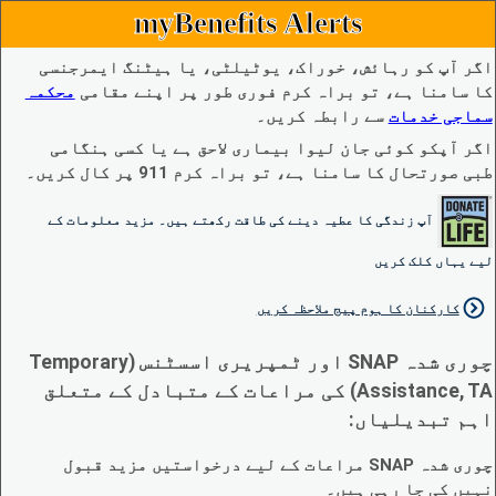
myBenefits Alerts
اگر آپ کو رہائش، خوراک، یوٹیلٹی، یا ہیٹنگ ایمرجنسی
کا سامنا ہے، تو براہ کرم فوری طور پر اپنے مقامی
محکمہ
سماجی خدمات
سے رابطہ کریں۔
اگر آپکو کوئی جان لیوا بیماری لاحق ہے یا کسی ہنگامی
طبی صورتحال کا سامنا ہے، تو براہ کرم 911 پر کال کریں۔
آپ زندگی کا عطیہ دینے کی طاقت رکھتے ہیں۔ مزید معلومات کے
لیے یہاں کلک کریں
کارکنان کا ہوم پیج ملاحظہ کریں
چوری شدہ SNAP اور ٹمپریری اسسٹنس (Temporary
Assistance, TA) کی مراعات کے متبادل کے متعلق
اہم تبدیلیاں:
چوری شدہ SNAP مراعات کے لیے درخواستیں مزید قبول
نہیں کی جا رہی ہیں۔