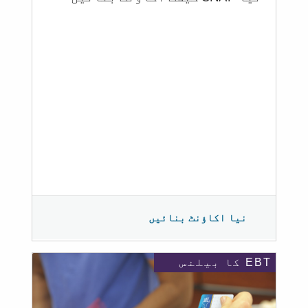
نیا اکاؤنٹ بنائیں
EBT کا بیلنس