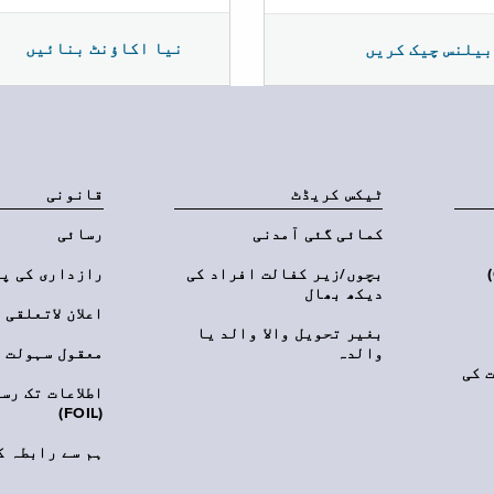
نیا اکاؤنٹ بنائیں
بیلنس چیک کریں
ٹیکس کریڈٹ
قانونی
کمائی گئی آمدنی
رسائی
‎(C
بچوں/زیر کفالت افراد کی
رازداری کی پ
دیکھ بھال
اعلان لاتعلقی
بغیر تحویل والا والد یا
والدہ
معقول سہولت
 کی
اطلاعات تک رس
(FOIL)
ہم سے رابطہ ک