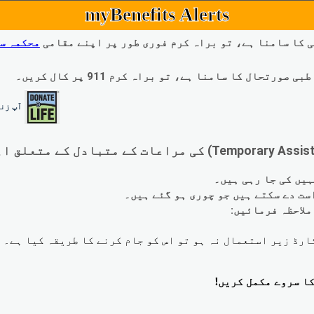
myBenefits Alerts
 کا سامنا ہے، تو براہ کرم فوری طور پر اپنے مقامی
محکمہ س
ال کا سامنا ہے، تو براہ کرم 911 پر کال کریں۔
آپ زند
لاحظہ فرمائیں: