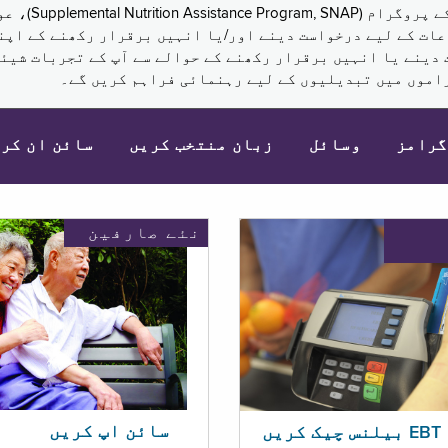
نکم (Supplemental Security Income, SSI) کی مراعات کے لیے درخواست دینے اور/یا انہ
 دینے یا انہیں برقرار رکھنے کے حوالے سے آپ کے تجربات شیئر
اموں میں تبدیلیوں کے لیے رہنمائی فراہم کریں گے۔
گرامز
وسائل
زبان منتخب کریں
سائن ان کر
نئے صارفین
سائن اپ کریں
ریں