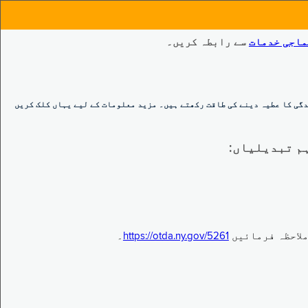
ماجی خدمات
سے رابطہ کریں۔
گی کا عطیہ دینے کی طاقت رکھتے ہیں۔ مزید معلومات کے لیے یہاں کلک کریں
https://otda.ny.gov/5261
۔