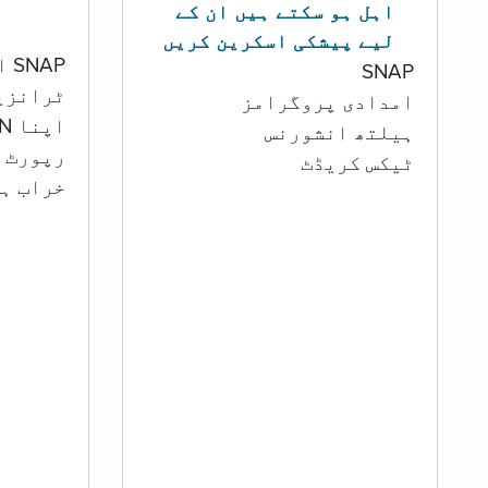
اہل ہو سکتے ہیں ان کے
لیے پیشکی اسکرین کریں
SNAP اور کیش اکاؤنٹ
SNAP
ٹرانزی
امدادی پروگرامز
اپنا PIN تبدیل کرنا
‏ہیلتھ انشورنس
رپورٹ ک
ٹیکس کریڈٹ
خراب ہو