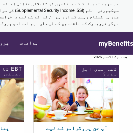
سیکیورٹی ا
طور پر گمنام رہیں گے اور ہم ان فوائد کے لیے درخواست
دیگر نیویارک کے باشندوں کے لیے ان اہم امدادی پروگر
myBenefits
ہدایات
پرو
جمعہ، 7 اگست، 2026
کیا میں اہل
EBT کا
ہوں؟
بیلنس
اپنا EBT بیلنس چیک ک
آپ جن پروگرامز کے لیے