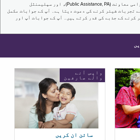
یہ سروے نیویارک کے باشندوں کو تکملائی غذائی اعانت کے پروگرام (Supplemental Nutrition Assistance Program, SNAP)، عوامی معاونت (Public Assistance, PA)، اور سپلیمنٹل
یں برقرار رکھنے کے اپنے تجربات شیئر کرنے کی دعوت دیتا ہے۔ آپ کے جوابات مکمل
 کرنے کے جذبے کی قدر کرتے ہیں۔ آپ کے جوابات آپ اور
یں
واپس آنے
والے صارفین
سائن ان کریں