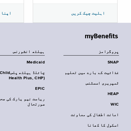
اپنا 
اہلیت چیک کریں
myBenefits
پروگرامز
‏ہیلتھ انشورنس
Medicaid
SNAP
غذائیت کے بارے میں تعلیم
چائلڈ ہیلتھ پلسhild
Health Plus, CHP)‎
ٹمپریری اسسٹنس
EPIC
HEAP
ریاست نیو یارک کی صحت
WIC
صورتحال
اعانت اطفال کی معاونت
اسکول کا کھانا