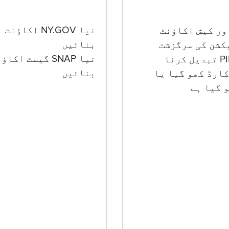
نیا NY.GOV اکاؤنٹ
بنائیں
کشن کی سرگزشت
نیا SNAP گیسٹ اکا
بنائیں
ارڈ کھو گیا یا
 گيا ہے