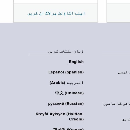
اپنے اکاؤنٹ پر لاگ ان کریں
زبان منتخب کریں
English
الیسی
Español (Spanish)
العربية (Arabic)
中文 (Chinese)
ائی کا قانون
русский (Russian)
Kreyòl Ayisyen (Haitian-
ریں
Creole)
한국어 (Korean)