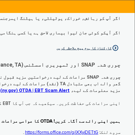
اگر آپ کو رہائش، خوراک، یوٹیلٹی، یا ہیٹنگ ایمرجنسی
اگر آپکو کوئی جان لیوا بیماری لاحق ہے یا کسی ہنگامی طبی صورتح
کارکنان کا ہوم پیج ملاحظہ کریں
چوری شدہ SNAP اور ٹمپریری اسسٹنس (Temporary Assistance, TA) کی مراعات کے متبادل کے متعلق اہم تبدیلیاں:
چوری شدہ SNAP مراعات کے لیے درخواستیں مزید قبول نہیں کی جا رہی ہیں۔
گھر والے اب بھی متبادل TA (نقد) مراعات کے لیے درخواست دے سکتے ہیں جو چوری ہو گئے ہیں۔
مزید معلومات کے لیے،
EBT Scam Alert ‏| OTDA ‏(ny.gov)
م
اپنی مراعات کی حفاظت کریں۔ سیکھیے کہ جب آپ کا EBT کارڈ زیر استعمال نہ ہو تو اس کو جام کرنے کا طریقہ کیا ہے۔ ملاحظہ فرمائیں
ہمیں اپنی رائے سے آگاہ کریں! OTDA کا عوامی مراعات کا سروے مکمل کریں!
سروے لنک:
https://forms.office.com/g/iXXyiDETtG
۔