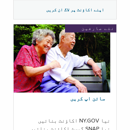
اپنے اکاؤنٹ پر لاگ ان کریں
نئے صارفین
سائن اپ کریں
نیا NY.GOV اکاؤنٹ بنائیں
نیا SNAP گیسٹ اکاؤنٹ بنائیں