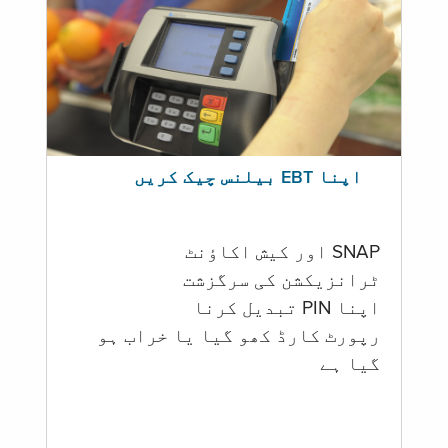
اپنا EBT بیلنس چیک کریں
SNAP اور کیش اکاؤنٹ
ٹرانزیکشن کی سرگزشت
اپنا PIN تبدیل کرنا
رپورٹ کارڈ کھو گیا یا خراب ہو
گيا ہے