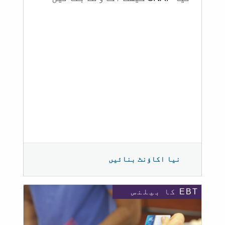
نیا اکاؤنٹ بنائیں
EBT کا بیلنس