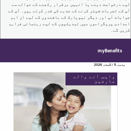
لیے درخواست دینے یا انہیں برقرار رکھنے کے حوالے سے
آپ کے تجربات شیئر کرنے کے جذبے کی قدر کرتے ہیں۔ آپ کے
جوابات آپ اور دیگر نیویارک کے باشندوں کے لیے ان اہم
امدادی پروگراموں میں تبدیلیوں کے لیے رہنمائی فراہم
کریں گے۔
myBenefits
بدھ، 5 اگست، 2026
واپس آنے والے
صارفین