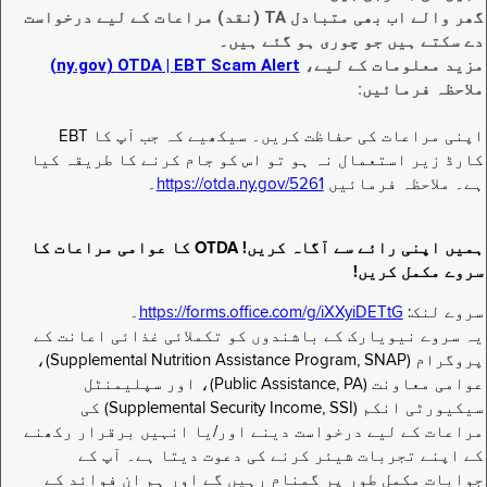
گھر والے اب بھی متبادل TA (نقد) مراعات کے لیے درخواست
دے سکتے ہیں جو چوری ہو گئے ہیں۔
مزید معلومات کے لیے،
EBT Scam Alert ‏| OTDA ‏(ny.gov)
ملاحظہ فرمائیں:
اپنی مراعات کی حفاظت کریں۔ سیکھیے کہ جب آپ کا EBT
کارڈ زیر استعمال نہ ہو تو اس کو جام کرنے کا طریقہ کیا
ہے۔ ملاحظہ فرمائیں
https://otda.ny.gov/5261
۔
ہمیں اپنی رائے سے آگاہ کریں! OTDA کا عوامی مراعات کا
سروے مکمل کریں!
سروے لنک:
https://forms.office.com/g/iXXyiDETtG
۔
یہ سروے نیویارک کے باشندوں کو تکملائی غذائی اعانت کے
پروگرام (Supplemental Nutrition Assistance Program, SNAP)،
عوامی معاونت (Public Assistance, PA)، اور سپلیمنٹل
سیکیورٹی انکم (Supplemental Security Income, SSI) کی
مراعات کے لیے درخواست دینے اور/یا انہیں برقرار رکھنے
کے اپنے تجربات شیئر کرنے کی دعوت دیتا ہے۔ آپ کے
جوابات مکمل طور پر گمنام رہیں گے اور ہم ان فوائد کے