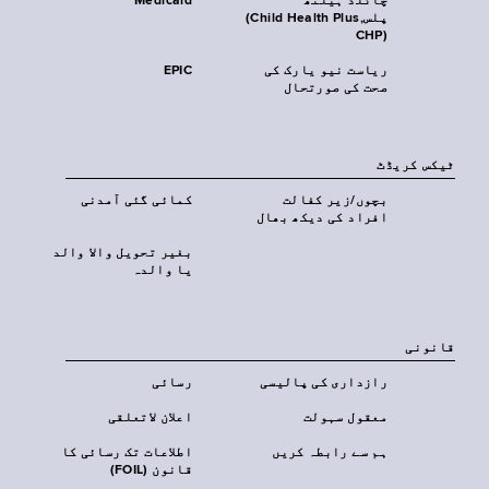
چائلڈ ہیلتھ
Medicaid
پلس‎(Child Health Plus,
CHP)‎
ریاست نیو یارک کی
EPIC
صحت کی صورتحال
ٹیکس کریڈٹ
بچوں/زیر کفالت
کمائی گئی آمدنی
افراد کی دیکھ بھال
بغیر تحویل والا والد
یا والدہ
قانونی
رازداری کی پالیسی
رسائی
معقول سہولت
اعلان لاتعلقی
ہم سے رابطہ کریں
اطلاعات تک رسائی کا
قانون (FOIL)