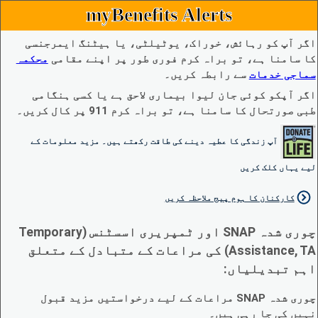
myBenefits Alerts
اگر آپ کو رہائش، خوراک، یوٹیلٹی، یا ہیٹنگ ایمرجنسی
کا سامنا ہے، تو براہ کرم فوری طور پر اپنے مقامی
محکمہ
سماجی خدمات
سے رابطہ کریں۔
اگر آپکو کوئی جان لیوا بیماری لاحق ہے یا کسی ہنگامی
طبی صورتحال کا سامنا ہے، تو براہ کرم 911 پر کال کریں۔
آپ زندگی کا عطیہ دینے کی طاقت رکھتے ہیں۔ مزید معلومات کے
لیے یہاں کلک کریں
کارکنان کا ہوم پیج ملاحظہ کریں
چوری شدہ SNAP اور ٹمپریری اسسٹنس (Temporary
Assistance, TA) کی مراعات کے متبادل کے متعلق
اہم تبدیلیاں:
چوری شدہ SNAP مراعات کے لیے درخواستیں مزید قبول
نہیں کی جا رہی ہیں۔