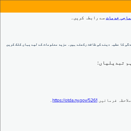
ماجی خدمات
سے رابطہ کریں۔
گی کا عطیہ دینے کی طاقت رکھتے ہیں۔ مزید معلومات کے لیے یہاں کلک کریں
https://otda.ny.gov/5261
۔