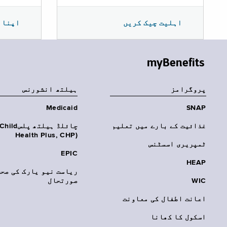
اپنا 
اہلیت چیک کریں
myBenefits
پروگرامز
‏ہیلتھ انشورنس
Medicaid
SNAP
غذائیت کے بارے میں تعلیم
چائلڈ ہیلتھ پلسhild
Health Plus, CHP)‎
ٹمپریری اسسٹنس
EPIC
HEAP
ریاست نیو یارک کی صحت
WIC
صورتحال
اعانت اطفال کی معاونت
اسکول کا کھانا