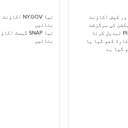
نیا NY.GOV اکاؤنٹ
بنائیں
کشن کی سرگزشت
نیا SNAP گیسٹ اکا
بنائیں
ارڈ کھو گیا یا
 گيا ہے