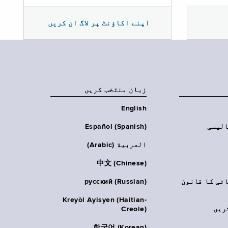
اپنے اکاؤنٹ پر لاگ ان کریں
زبان منتخب کریں
English
الیسی
Español (Spanish)
العربية (Arabic)
中文 (Chinese)
ائی کا قانون
русский (Russian)
Kreyòl Ayisyen (Haitian-
ریں
Creole)
한국어 (Korean)