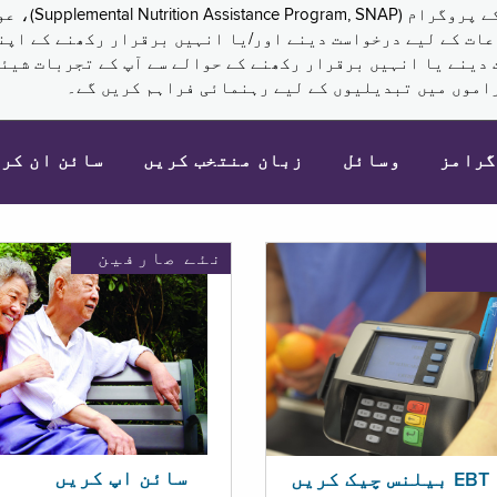
نکم (Supplemental Security Income, SSI) کی مراعات کے لیے درخواست دینے اور/یا انہ
 دینے یا انہیں برقرار رکھنے کے حوالے سے آپ کے تجربات شیئر
اموں میں تبدیلیوں کے لیے رہنمائی فراہم کریں گے۔
گرامز
وسائل
زبان منتخب کریں
سائن ان کر
نئے صارفین
سائن اپ کریں
ریں