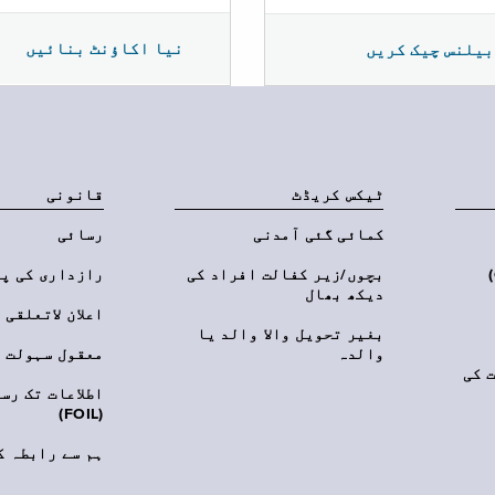
نیا اکاؤنٹ بنائیں
بیلنس چیک کریں
ٹیکس کریڈٹ
قانونی
کمائی گئی آمدنی
رسائی
‎(C
بچوں/زیر کفالت افراد کی
رازداری کی پ
دیکھ بھال
اعلان لاتعلقی
بغیر تحویل والا والد یا
والدہ
معقول سہولت
 کی
اطلاعات تک رس
(FOIL)
ہم سے رابطہ ک