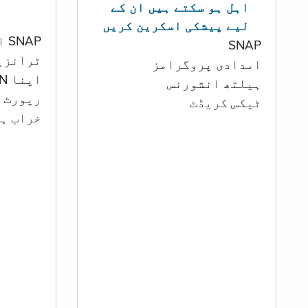
اہل ہو سکتے ہیں ان کے
لیے پیشکی اسکرین کریں
SNAP اور کیش اکاؤنٹ
SNAP
ٹرانزی
امدادی پروگرامز
اپنا PIN تبدیل کرنا
‏ہیلتھ انشورنس
رپورٹ ک
ٹیکس کریڈٹ
خراب ہو