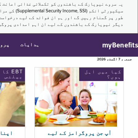
سیکیورٹی ا
طور پر گمنام رہیں گے اور ہم ان فوائد کے لیے درخواست
دیگر نیویارک کے باشندوں کے لیے ان اہم امدادی پروگر
myBenefits
ہدایات
پرو
جمعہ، 7 اگست، 2026
کیا میں اہل
EBT کا
ہوں؟
بیلنس
اپنا EBT بیلنس چیک ک
آپ جن پروگرامز کے لیے