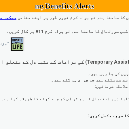
myBenefits Alerts
 کا سامنا ہے، تو براہ کرم فوری طور پر اپنے مقامی
محکمہ س
ال کا سامنا ہے، تو براہ کرم 911 پر کال کریں۔
آپ زند
لاحظہ فرمائیں: