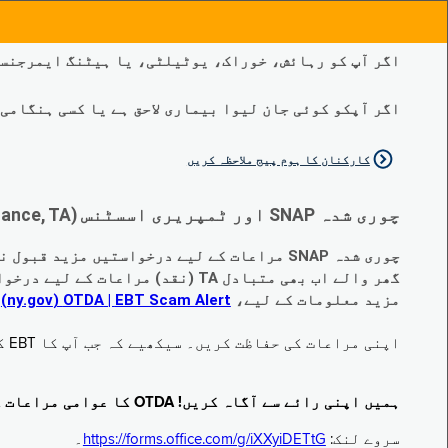
اگر آپ کو رہائش، خوراک، یوٹیلٹی، یا ہیٹنگ ایمرجنسی
اگر آپکو کوئی جان لیوا بیماری لاحق ہے یا کسی ہنگامی طبی صورتح
کارکنان کا ہوم پیج ملاحظہ کریں
چوری شدہ SNAP اور ٹمپریری اسسٹنس (Temporary Assistance, TA) کی مراعات کے متبادل کے متعلق اہم تبدیلیاں:
چوری شدہ SNAP مراعات کے لیے درخواستیں مزید قبول نہیں کی جا رہی ہیں۔
گھر والے اب بھی متبادل TA (نقد) مراعات کے لیے درخواست دے سکتے ہیں جو چوری ہو گئے ہیں۔
مزید معلومات کے لیے،
EBT Scam Alert ‏| OTDA ‏(ny.gov)
م
اپنی مراعات کی حفاظت کریں۔ سیکھیے کہ جب آپ کا EBT کارڈ زیر استعمال نہ ہو تو اس کو جام کرنے کا طریقہ کیا ہے۔ ملاحظہ فرمائیں
ہمیں اپنی رائے سے آگاہ کریں! OTDA کا عوامی مراعات کا سروے مکمل کریں!
سروے لنک:
https://forms.office.com/g/iXXyiDETtG
۔