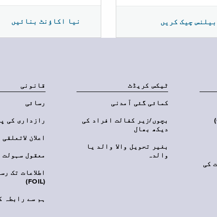
نیا اکاؤنٹ بنائیں
بیلنس چیک کریں
ٹیکس کریڈٹ
قانونی
کمائی گئی آمدنی
رسائی
‎(C
بچوں/زیر کفالت افراد کی
رازداری کی پ
دیکھ بھال
اعلان لاتعلقی
بغیر تحویل والا والد یا
والدہ
معقول سہولت
 کی
اطلاعات تک رس
(FOIL)
ہم سے رابطہ ک