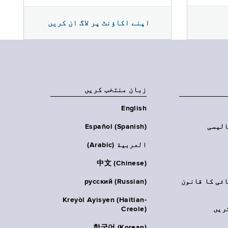
اپنے اکاؤنٹ پر لاگ ان کریں
زبان منتخب کریں
English
الیسی
Español (Spanish)
العربية (Arabic)
中文 (Chinese)
ائی کا قانون
русский (Russian)
Kreyòl Ayisyen (Haitian-
ریں
Creole)
한국어 (Korean)