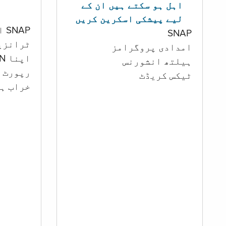
اہل ہو سکتے ہیں ان کے
لیے پیشکی اسکرین کریں
SNAP اور کیش اکاؤنٹ
SNAP
ٹرانزی
امدادی پروگرامز
اپنا PIN تبدیل کرنا
‏ہیلتھ انشورنس
رپورٹ ک
ٹیکس کریڈٹ
خراب ہو