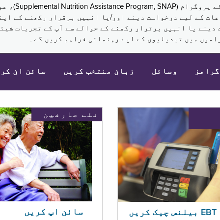
نکم (Supplemental Security Income, SSI) کی مراعات کے لیے درخواست دینے اور/یا انہ
 دینے یا انہیں برقرار رکھنے کے حوالے سے آپ کے تجربات شیئر
اموں میں تبدیلیوں کے لیے رہنمائی فراہم کریں گے۔
گرامز
وسائل
زبان منتخب کریں
سائن ان کر
نئے صارفین
سائن اپ کریں
ریں