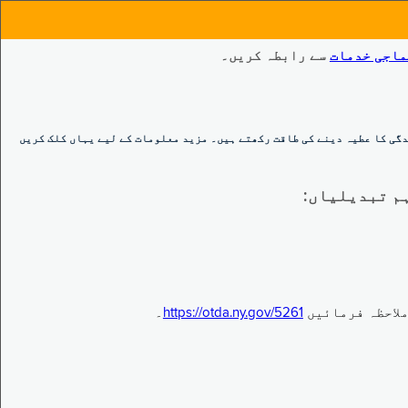
ماجی خدمات
سے رابطہ کریں۔
گی کا عطیہ دینے کی طاقت رکھتے ہیں۔ مزید معلومات کے لیے یہاں کلک کریں
https://otda.ny.gov/5261
۔