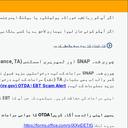
اگر آپ کو رہائش، خوراک، یوٹیلٹی، یا ہیٹنگ ایمرجنسی
اگر آپکو کوئی جان لیوا بیماری لاحق ہے یا کسی ہنگامی طبی صورتح
کارکنان کا ہوم پیج ملاحظہ کریں
چوری شدہ SNAP اور ٹمپریری اسسٹنس (Temporary Assistance, TA) کی مراعات کے متبادل کے متعلق اہم تبدیلیاں:
چوری شدہ SNAP مراعات کے لیے درخواستیں مزید قبول نہیں کی جا رہی ہیں۔
گھر والے اب بھی متبادل TA (نقد) مراعات کے لیے درخواست دے سکتے ہیں جو چوری ہو گئے ہیں۔
مزید معلومات کے لیے،
EBT Scam Alert ‏| OTDA ‏(ny.gov)
م
اپنی مراعات کی حفاظت کریں۔ سیکھیے کہ جب آپ کا EBT کارڈ زیر استعمال نہ ہو تو اس کو جام کرنے کا طریقہ کیا ہے۔ ملاحظہ فرمائیں
ہمیں اپنی رائے سے آگاہ کریں! OTDA کا عوامی مراعات کا سروے مکمل کریں!
سروے لنک:
https://forms.office.com/g/iXXyiDETtG
۔