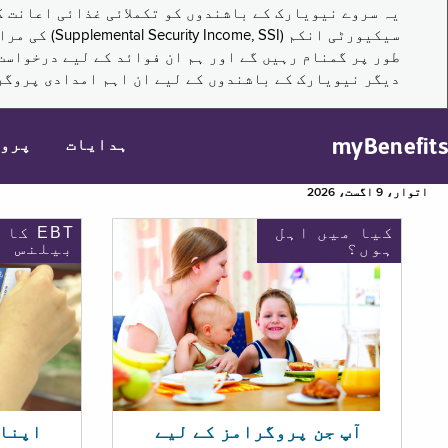
سیکیورٹی ا
طور پر گمنام رہیں گے اور ہم ان فوائد کے لیے درخواست
دیگر نیویارک کے باشندوں کے لیے ان اہم امدادی پروگر
myBenefits
ہدایات
پرو
اتوار، 9 اگست، 2026
کیا میں اہل
EBT کا
ہوں؟
بیلنس
اپنا EBT بیلنس چیک ک
آپ جن پروگرامز کے لیے