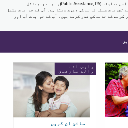
یہ سروے نیویارک کے باشندوں کو تکملائی غذائی اعانت کے پروگرام (Supplemental Nutrition Assistance Program, SNAP)، عوامی معاونت (Public Assistance, PA)، اور سپلیمنٹل
یں برقرار رکھنے کے اپنے تجربات شیئر کرنے کی دعوت دیتا ہے۔ آپ کے جوابات مکمل
 کرنے کے جذبے کی قدر کرتے ہیں۔ آپ کے جوابات آپ اور
یں
واپس آنے
والے صارفین
سائن ان کریں