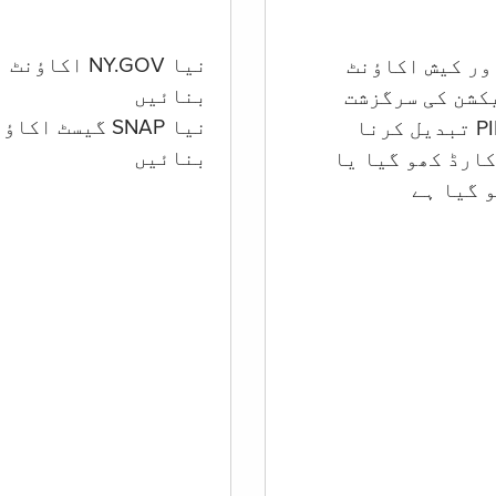
نیا NY.GOV اکاؤنٹ
بنائیں
کشن کی سرگزشت
نیا SNAP گیسٹ اکا
بنائیں
ارڈ کھو گیا یا
 گيا ہے