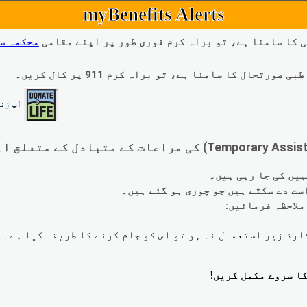
myBenefits Alerts
 کا سامنا ہے، تو براہ کرم فوری طور پر اپنے مقامی
محکمہ س
ال کا سامنا ہے، تو براہ کرم 911 پر کال کریں۔
آپ زند
لاحظہ فرمائیں: