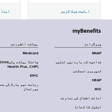
اپنا 
اہلیت چیک کریں
myBenefits
پروگرامز
‏ہیلتھ انشورنس
Medicaid
SNAP
غذائیت کے بارے میں تعلیم
چائلڈ ہیلتھ پلسhild
Health Plus, CHP)‎
ٹمپریری اسسٹنس
EPIC
HEAP
ریاست نیو یارک کی صحت
WIC
صورتحال
اعانت اطفال کی معاونت
اسکول کا کھانا