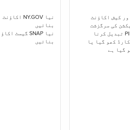
نیا NY.GOV اکاؤنٹ
بنائیں
کشن کی سرگزشت
نیا SNAP گیسٹ اکا
بنائیں
ارڈ کھو گیا یا
 گيا ہے