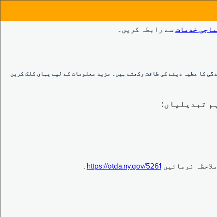
ماجی خدمات
سے رابطہ کریں۔
گی کا عطیہ دینے کی طاقت رکھتے ہیں۔ مزید معلومات کے لیے یہاں کلک کریں
https://otda.ny.gov/5261
۔