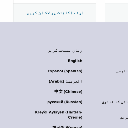
اپنے اکاؤنٹ پر لاگ ان کریں
زبان منتخب کریں
English
الیسی
Español (Spanish)
العربية (Arabic)
中文 (Chinese)
ائی کا قانون
русский (Russian)
Kreyòl Ayisyen (Haitian-
ریں
Creole)
한국어 (Korean)