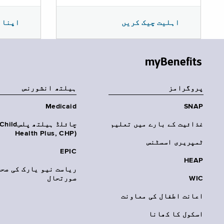
اپنا 
اہلیت چیک کریں
myBenefits
پروگرامز
‏ہیلتھ انشورنس
Medicaid
SNAP
غذائیت کے بارے میں تعلیم
چائلڈ ہیلتھ پلسhild
Health Plus, CHP)‎
ٹمپریری اسسٹنس
EPIC
HEAP
ریاست نیو یارک کی صحت
WIC
صورتحال
اعانت اطفال کی معاونت
اسکول کا کھانا