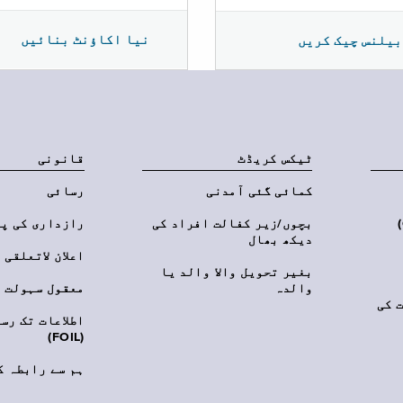
نیا اکاؤنٹ بنائیں
بیلنس چیک کریں
ٹیکس کریڈٹ
قانونی
کمائی گئی آمدنی
رسائی
‎(C
بچوں/زیر کفالت افراد کی
رازداری کی پ
دیکھ بھال
اعلان لاتعلقی
بغیر تحویل والا والد یا
والدہ
معقول سہولت
 کی
اطلاعات تک رس
(FOIL)
ہم سے رابطہ ک