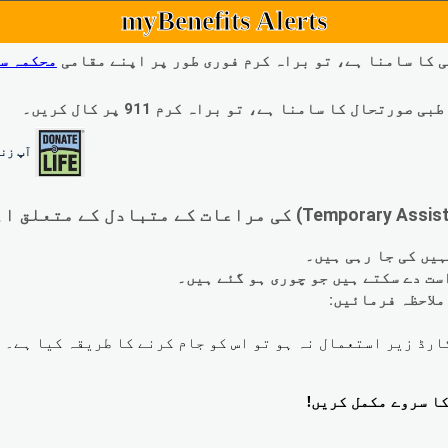
myBenefits Alerts
 کا سامنا ہے، تو براہ کرم فوری طور پر اپنے مقامی
محکمہ س
ال کا سامنا ہے، تو براہ کرم 911 پر کال کریں۔
آپ زند
لاحظہ فرمائیں: