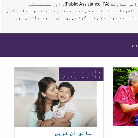
یہ سروے نیویارک کے باشندوں کو تکملائی غذائی اعانت کے پروگرام (Supplemental Nutrition Assistance Program, SNAP)، عوامی معاونت (Public Assistance, PA)، اور سپلیمنٹل
یں برقرار رکھنے کے اپنے تجربات شیئر کرنے کی دعوت دیتا ہے۔ آپ کے جوابات مکمل
 کرنے کے جذبے کی قدر کرتے ہیں۔ آپ کے جوابات آپ اور
یں
واپس آنے
والے صارفین
سائن ان کریں