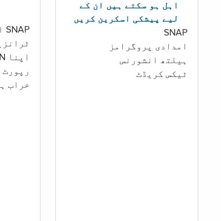
اہل ہو سکتے ہیں ان کے
لیے پیشکی اسکرین کریں
SNAP اور کیش اکاؤنٹ
SNAP
ٹرانزی
امدادی پروگرامز
اپنا PIN تبدیل کرنا
‏ہیلتھ انشورنس
رپورٹ ک
ٹیکس کریڈٹ
خراب ہو