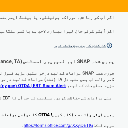
اگر آپ کو رہائش، خوراک، یوٹیلٹی، یا ہیٹنگ ایمرجنسی
اگر آپکو کوئی جان لیوا بیماری لاحق ہے یا کسی ہنگامی طبی صورتح
کارکنان کا ہوم پیج ملاحظہ کریں
چوری شدہ SNAP اور ٹمپریری اسسٹنس (Temporary Assistance, TA) کی مراعات کے متبادل کے متعلق اہم تبدیلیاں:
چوری شدہ SNAP مراعات کے لیے درخواستیں مزید قبول نہیں کی جا رہی ہیں۔
گھر والے اب بھی متبادل TA (نقد) مراعات کے لیے درخواست دے سکتے ہیں جو چوری ہو گئے ہیں۔
مزید معلومات کے لیے،
EBT Scam Alert ‏| OTDA ‏(ny.gov)
م
اپنی مراعات کی حفاظت کریں۔ سیکھیے کہ جب آپ کا EBT کارڈ زیر استعمال نہ ہو تو اس کو جام کرنے کا طریقہ کیا ہے۔ ملاحظہ فرمائیں
ہمیں اپنی رائے سے آگاہ کریں! OTDA کا عوامی مراعات کا سروے مکمل کریں!
سروے لنک:
https://forms.office.com/g/iXXyiDETtG
۔