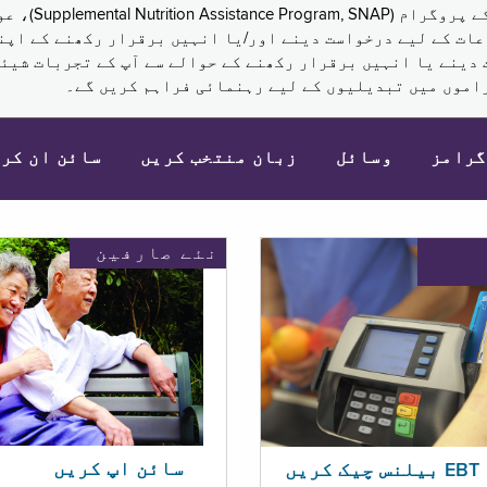
نکم (Supplemental Security Income, SSI) کی مراعات کے لیے درخواست دینے اور/یا انہ
 دینے یا انہیں برقرار رکھنے کے حوالے سے آپ کے تجربات شیئر
اموں میں تبدیلیوں کے لیے رہنمائی فراہم کریں گے۔
گرامز
وسائل
زبان منتخب کریں
سائن ان کر
نئے صارفین
سائن اپ کریں
ریں