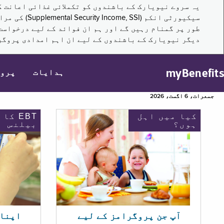
سیکیورٹی ا
طور پر گمنام رہیں گے اور ہم ان فوائد کے لیے درخواست
دیگر نیویارک کے باشندوں کے لیے ان اہم امدادی پروگر
myBenefits
ہدایات
پرو
جمعرات، 6 اگست، 2026
کیا میں اہل
EBT کا
ہوں؟
بیلنس
اپنا EBT بیلنس چیک ک
آپ جن پروگرامز کے لیے