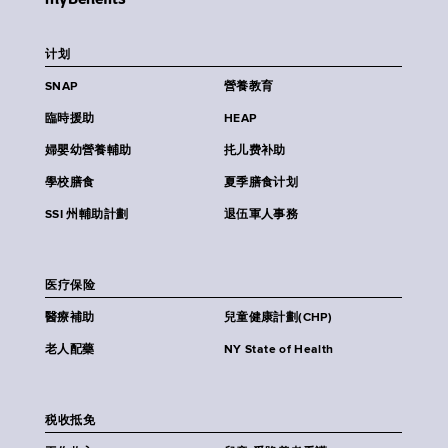
计划
SNAP
營養教育
臨時援助
HEAP
婦嬰幼營養輔助
扥儿费补助
學校膳食
夏季膳食计划
SSI 州輔助計劃
退伍軍人事務
医疗保险
醫療補助
兒童健康計劃(CHP)
老人配藥
NY State of Health
税收抵免