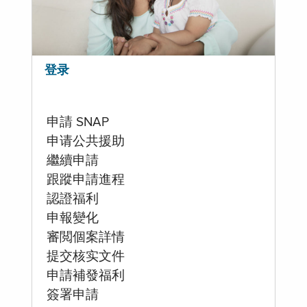
登录
申請 SNAP
申请公共援助
繼續申請
跟蹤申請進程
認證福利
申報變化
審閲個案詳情
提交核实文件
申請補發福利
簽署申請