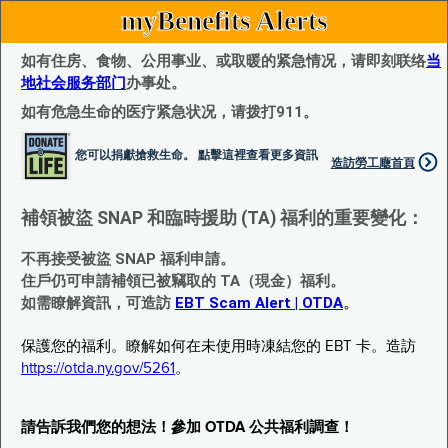
myBenefits Alerts
如有住房、食物、公用事业、或取暖的紧急情况，请即刻联络
当
地社会服务部门
办事处。
如有危急生命的医疗紧急状况，请拨打911。
您可以捐獻搶救生命。 點擊這裡查看更多資訊
造訪勞工廰首頁
補領被盜 SNAP 和臨時援助 (TA) 福利的重要變化：
不再接受被盜 SNAP 福利申請。
住戶仍可申請補領已被竊取的 TA（現金）福利。
如需瞭解資訊，可造訪
EBT Scam Alert | OTDA
。
保護您的福利。瞭解如何在未使用時凍結您的 EBT 卡。造訪
https://otda.ny.gov/5261
。
請告訴我們您的想法！參加 OTDA 公共福利調查！