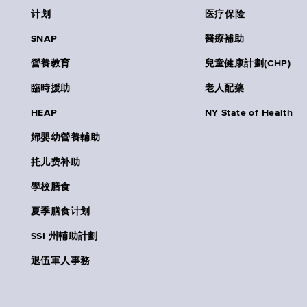
计划
医疗保险
SNAP
醫療補助
營養教育
兒童健康計劃(CHP)
臨時援助
老人配藥
HEAP
NY State of Health
婦嬰幼營養輔助
扥儿费补助
學校膳食
夏季膳食计划
SSI 州輔助計劃
退伍軍人事務