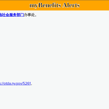
myBenefits Alerts
地社会服务部门
办事处。
s://otda.ny.gov/5261
。