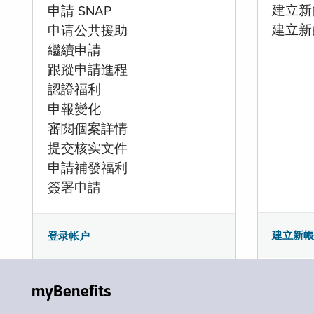
建立新的
申請 SNAP
建立新
申请公共援助
繼續申請
跟蹤申請進程
認證福利
申報變化
審閲個案詳情
提交核实文件
申請補發福利
簽署申請
建立新
登录帐户
myBenefits