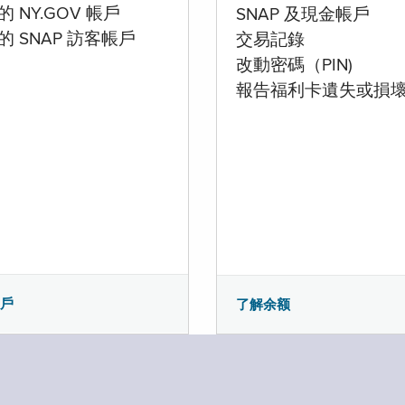
 NY.GOV 帳戶
SNAP 及現金帳戶
的 SNAP 訪客帳戶
交易記錄
改動密碼（PIN)
報告福利卡遺失或損
帳戶
了解余额