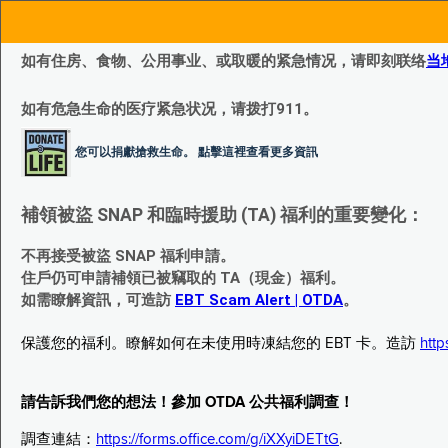
如有住房、食物、公用事业、或取暖的紧急情况，请即刻联络
当
如有危急生命的医疗紧急状况，请拨打911。
您可以捐獻搶救生命。 點擊這裡查看更多資訊
補領被盜 SNAP 和臨時援助 (TA) 福利的重要變化：
不再接受被盜 SNAP 福利申請。
住戶仍可申請補領已被竊取的 TA（現金）福利。
如需瞭解資訊，可造訪
EBT Scam Alert | OTDA
。
保護您的福利。瞭解如何在未使用時凍結您的 EBT 卡。造訪
http
請告訴我們您的想法！參加 OTDA 公共福利調查！
調查連結：
https://forms.office.com/g/iXXyiDETtG
.