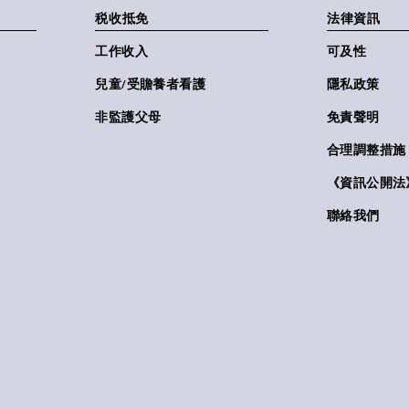
税收抵免
法律資訊
工作收入
可及性
兒童/受贍養者看護
隱私政策
非監護父母
免責聲明
合理調整措施
《資訊公開法》(
聯絡我們