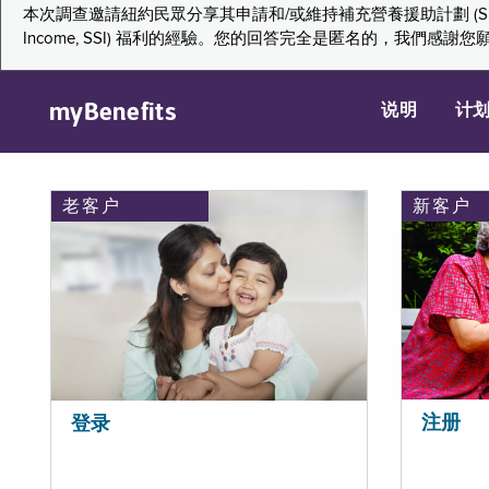
本次調查邀請紐約民眾分享其申請和/或維持補充營養援助計劃 (Supplemental Nutr
Income, SSI) 福利的經驗。您的回答完全是匿名的，我
myBenefits
说明
计
老客户
新客户
注册
登录