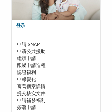
登录
申請 SNAP
申请公共援助
繼續申請
跟蹤申請進程
認證福利
申報變化
審閲個案詳情
提交核实文件
申請補發福利
簽署申請