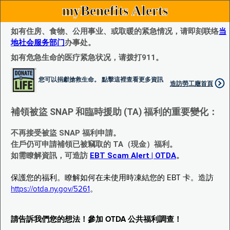
myBenefits Alerts
如有住房、食物、公用事业、或取暖的紧急情况，请即刻联络
当
地社会服务部门
办事处。
如有危急生命的医疗紧急状况，请拨打911。
您可以捐獻搶救生命。 點擊這裡查看更多資訊
造訪勞工廰首頁
補領被盜 SNAP 和臨時援助 (TA) 福利的重要變化：
不再接受被盜 SNAP 福利申請。
住戶仍可申請補領已被竊取的 TA（現金）福利。
如需瞭解資訊，可造訪
EBT Scam Alert | OTDA
。
保護您的福利。瞭解如何在未使用時凍結您的 EBT 卡。造訪
https://otda.ny.gov/5261
。
請告訴我們您的想法！參加 OTDA 公共福利調查！