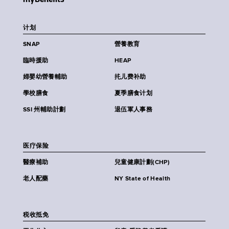
计划
SNAP
營養教育
臨時援助
HEAP
婦嬰幼營養輔助
扥儿费补助
學校膳食
夏季膳食计划
SSI 州輔助計劃
退伍軍人事務
医疗保险
醫療補助
兒童健康計劃(CHP)
老人配藥
NY State of Health
税收抵免