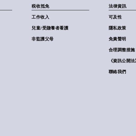
税收抵免
法律資訊
工作收入
可及性
兒童/受贍養者看護
隱私政策
非監護父母
免責聲明
合理調整措施
《資訊公開法》(
聯絡我們