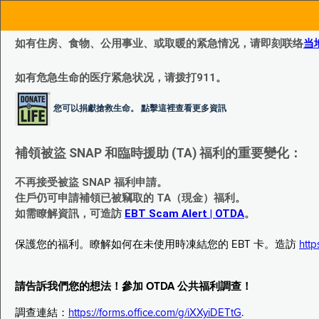
如有住房、食物、公用事业、或取暖的紧急情况，请即刻联络
当
如有危急生命的医疗紧急状况，请拨打911。
您可以捐獻搶救生命。 點擊這裡查看更多資訊
補領被盜 SNAP 和臨時援助 (TA) 福利的重要變化：
不再接受被盜 SNAP 福利申請。
住戶仍可申請補領已被竊取的 TA（現金）福利。
如需瞭解資訊，可造訪
EBT Scam Alert | OTDA
。
保護您的福利。瞭解如何在未使用時凍結您的 EBT 卡。造訪
http
請告訴我們您的想法！參加 OTDA 公共福利調查！
調查連結：
https://forms.office.com/g/iXXyiDETtG
.