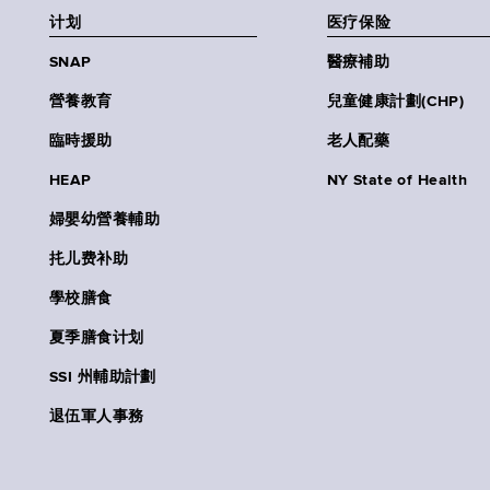
计划
医疗保险
SNAP
醫療補助
營養教育
兒童健康計劃(CHP)
臨時援助
老人配藥
HEAP
NY State of Health
婦嬰幼營養輔助
扥儿费补助
學校膳食
夏季膳食计划
SSI 州輔助計劃
退伍軍人事務