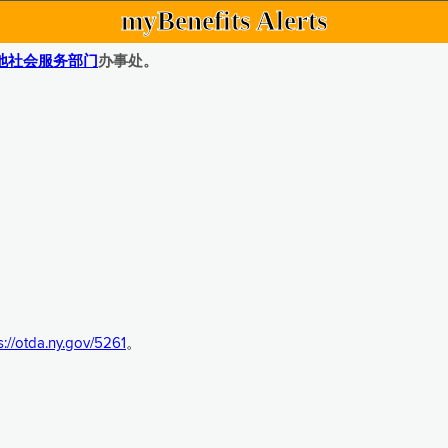
myBenefits Alerts
地社会服务部门
办事处。
s://otda.ny.gov/5261
。