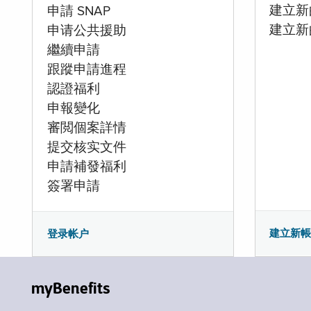
建立新的
申請 SNAP
建立新
申请公共援助
繼續申請
跟蹤申請進程
認證福利
申報變化
審閲個案詳情
提交核实文件
申請補發福利
簽署申請
建立新
登录帐户
myBenefits