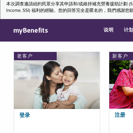
本次調查邀請紐約民眾分享其申請和/或維持補充營養援助計劃 (Supplemental Nutr
Income, SSI) 福利的經驗。您的回答完全是匿名的，我
myBenefits
说明
计
老客户
新客户
注册
登录