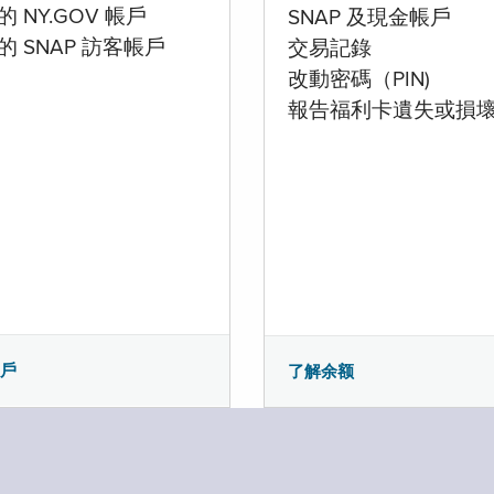
 NY.GOV 帳戶
SNAP 及現金帳戶
的 SNAP 訪客帳戶
交易記錄
改動密碼（PIN)
報告福利卡遺失或損
帳戶
了解余额