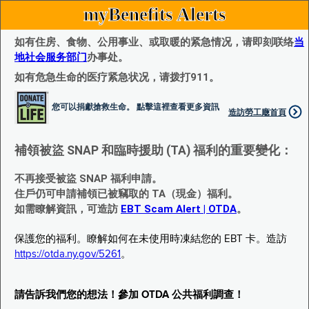
myBenefits Alerts
如有住房、食物、公用事业、或取暖的紧急情况，请即刻联络
当
地社会服务部门
办事处。
如有危急生命的医疗紧急状况，请拨打911。
您可以捐獻搶救生命。 點擊這裡查看更多資訊
造訪勞工廰首頁
補領被盜 SNAP 和臨時援助 (TA) 福利的重要變化：
不再接受被盜 SNAP 福利申請。
住戶仍可申請補領已被竊取的 TA（現金）福利。
如需瞭解資訊，可造訪
EBT Scam Alert | OTDA
。
保護您的福利。瞭解如何在未使用時凍結您的 EBT 卡。造訪
https://otda.ny.gov/5261
。
請告訴我們您的想法！參加 OTDA 公共福利調查！