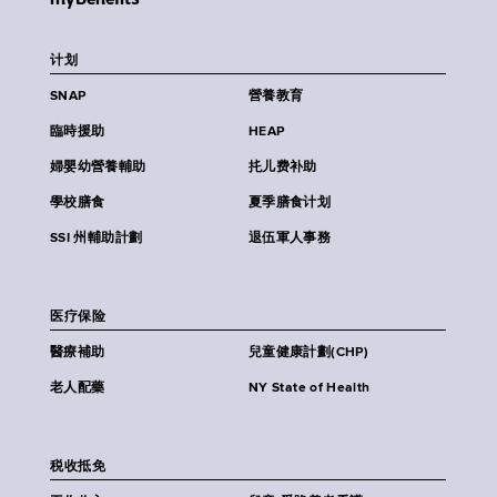
计划
SNAP
營養教育
臨時援助
HEAP
婦嬰幼營養輔助
扥儿费补助
學校膳食
夏季膳食计划
SSI 州輔助計劃
退伍軍人事務
医疗保险
醫療補助
兒童健康計劃(CHP)
老人配藥
NY State of Health
税收抵免