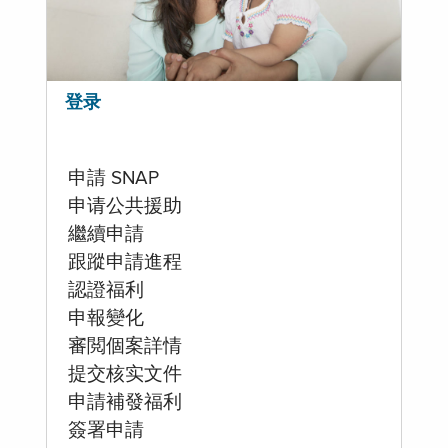
登录
申請 SNAP
申请公共援助
繼續申請
跟蹤申請進程
認證福利
申報變化
審閲個案詳情
提交核实文件
申請補發福利
簽署申請