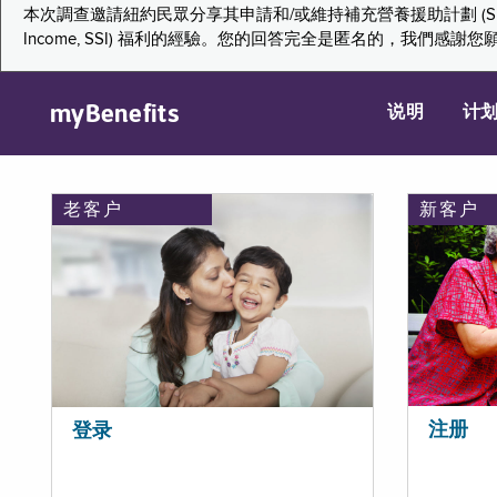
本次調查邀請紐約民眾分享其申請和/或維持補充營養援助計劃 (Supplemental Nutr
Income, SSI) 福利的經驗。您的回答完全是匿名的，我
myBenefits
说明
计
老客户
新客户
注册
登录