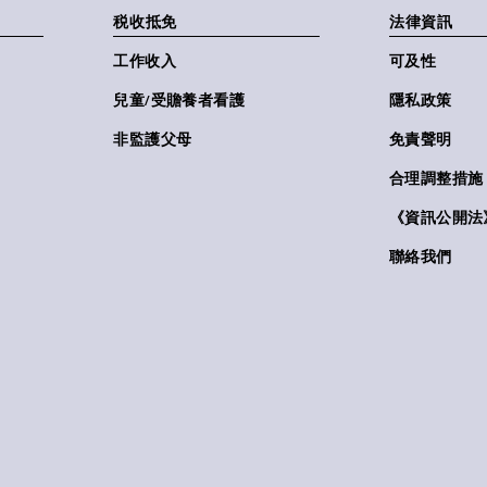
税收抵免
法律資訊
工作收入
可及性
兒童/受贍養者看護
隱私政策
非監護父母
免責聲明
合理調整措施
《資訊公開法》(
聯絡我們