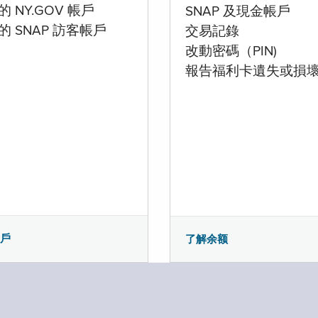
 NY.GOV 帳戶
SNAP 及現金帳戶
的 SNAP 訪客帳戶
交易記錄
改動密碼（PIN)
報告福利卡遺失或損
帳戶
了解余额