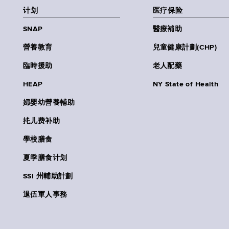
计划
医疗保险
SNAP
醫療補助
營養教育
兒童健康計劃(CHP)
臨時援助
老人配藥
HEAP
NY State of Health
婦嬰幼營養輔助
扥儿费补助
學校膳食
夏季膳食计划
SSI 州輔助計劃
退伍軍人事務