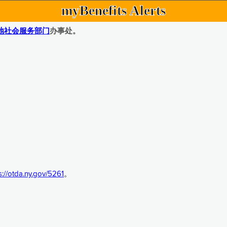
myBenefits Alerts
地社会服务部门
办事处。
s://otda.ny.gov/5261
。