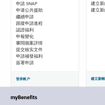
建立新的
申請 SNAP
建立新
申请公共援助
繼續申請
跟蹤申請進程
認證福利
申報變化
審閲個案詳情
提交核实文件
申請補發福利
簽署申請
建立新
登录帐户
myBenefits