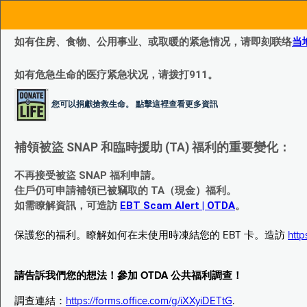
如有住房、食物、公用事业、或取暖的紧急情况，请即刻联络
当
如有危急生命的医疗紧急状况，请拨打911。
您可以捐獻搶救生命。 點擊這裡查看更多資訊
補領被盜 SNAP 和臨時援助 (TA) 福利的重要變化：
不再接受被盜 SNAP 福利申請。
住戶仍可申請補領已被竊取的 TA（現金）福利。
如需瞭解資訊，可造訪
EBT Scam Alert | OTDA
。
保護您的福利。瞭解如何在未使用時凍結您的 EBT 卡。造訪
http
請告訴我們您的想法！參加 OTDA 公共福利調查！
調查連結：
https://forms.office.com/g/iXXyiDETtG
.