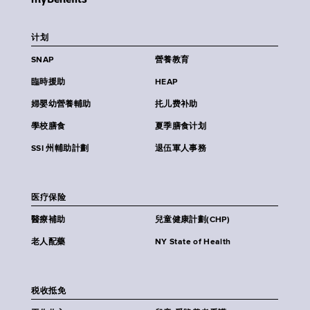
计划
SNAP
營養教育
臨時援助
HEAP
婦嬰幼營養輔助
扥儿费补助
學校膳食
夏季膳食计划
SSI 州輔助計劃
退伍軍人事務
医疗保险
醫療補助
兒童健康計劃(CHP)
老人配藥
NY State of Health
税收抵免