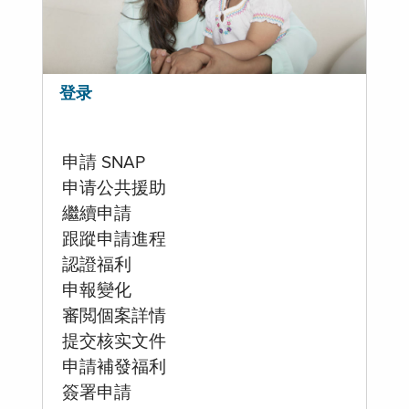
登录
申請 SNAP
申请公共援助
繼續申請
跟蹤申請進程
認證福利
申報變化
審閲個案詳情
提交核实文件
申請補發福利
簽署申請