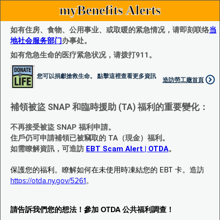
myBenefits Alerts
如有住房、食物、公用事业、或取暖的紧急情况，请即刻联络
当
地社会服务部门
办事处。
如有危急生命的医疗紧急状况，请拨打911。
您可以捐獻搶救生命。 點擊這裡查看更多資訊
造訪勞工廰首頁
補領被盜 SNAP 和臨時援助 (TA) 福利的重要變化：
不再接受被盜 SNAP 福利申請。
住戶仍可申請補領已被竊取的 TA（現金）福利。
如需瞭解資訊，可造訪
EBT Scam Alert | OTDA
。
保護您的福利。瞭解如何在未使用時凍結您的 EBT 卡。造訪
https://otda.ny.gov/5261
。
請告訴我們您的想法！參加 OTDA 公共福利調查！