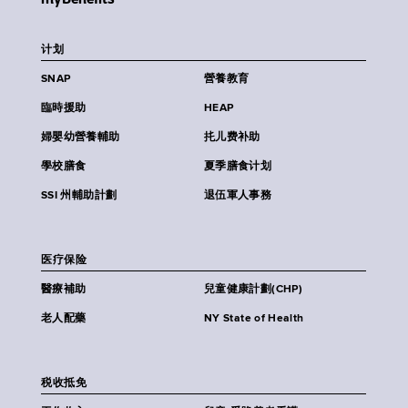
计划
SNAP
營養教育
臨時援助
HEAP
婦嬰幼營養輔助
扥儿费补助
學校膳食
夏季膳食计划
SSI 州輔助計劃
退伍軍人事務
医疗保险
醫療補助
兒童健康計劃(CHP)
老人配藥
NY State of Health
税收抵免