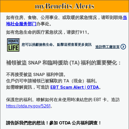
myBenefits Alerts
如有住房、食物、公用事业、或取暖的紧急情况，请即刻联络
当
地社会服务部门
办事处。
如有危急生命的医疗紧急状况，请拨打911。
您可以捐獻搶救生命。 點擊這裡查看更多資訊
造訪勞工廰首頁
補領被盜 SNAP 和臨時援助 (TA) 福利的重要變化：
不再接受被盜 SNAP 福利申請。
住戶仍可申請補領已被竊取的 TA（現金）福利。
如需瞭解資訊，可造訪
EBT Scam Alert | OTDA
。
保護您的福利。瞭解如何在未使用時凍結您的 EBT 卡。造訪
https://otda.ny.gov/5261
。
請告訴我們您的想法！參加 OTDA 公共福利調查！