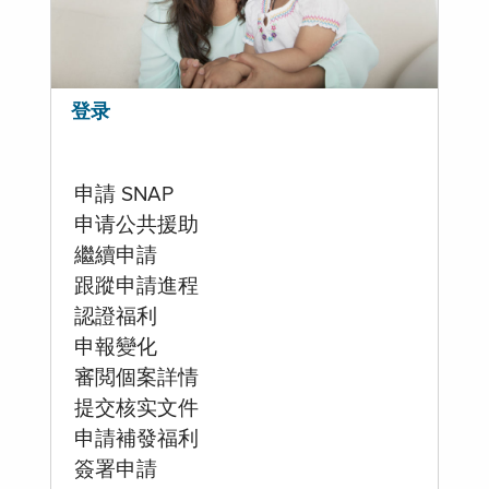
登录
申請 SNAP
申请公共援助
繼續申請
跟蹤申請進程
認證福利
申報變化
審閲個案詳情
提交核实文件
申請補發福利
簽署申請