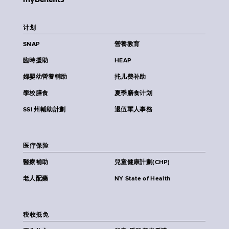
计划
SNAP
營養教育
臨時援助
HEAP
婦嬰幼營養輔助
扥儿费补助
學校膳食
夏季膳食计划
SSI 州輔助計劃
退伍軍人事務
医疗保险
醫療補助
兒童健康計劃(CHP)
老人配藥
NY State of Health
税收抵免