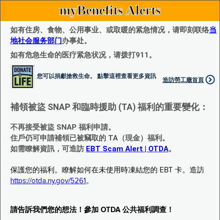
myBenefits Alerts
如有住房、食物、公用事业、或取暖的紧急情况，请即刻联络
当
地社会服务部门
办事处。
如有危急生命的医疗紧急状况，请拨打911。
您可以捐獻搶救生命。 點擊這裡查看更多資訊
造訪勞工廰首頁
補領被盜 SNAP 和臨時援助 (TA) 福利的重要變化：
不再接受被盜 SNAP 福利申請。
住戶仍可申請補領已被竊取的 TA（現金）福利。
如需瞭解資訊，可造訪
EBT Scam Alert | OTDA
。
保護您的福利。瞭解如何在未使用時凍結您的 EBT 卡。造訪
https://otda.ny.gov/5261
。
請告訴我們您的想法！參加 OTDA 公共福利調查！