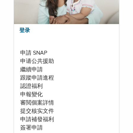
登录
申請 SNAP
申请公共援助
繼續申請
跟蹤申請進程
認證福利
申報變化
審閲個案詳情
提交核实文件
申請補發福利
簽署申請