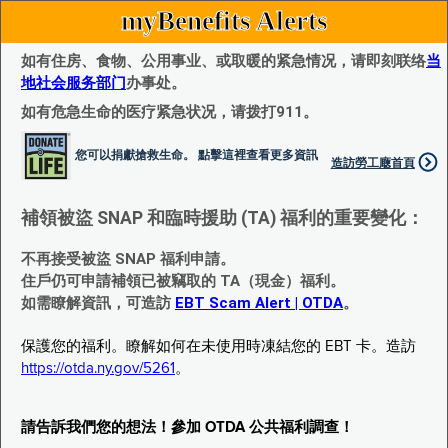
myBenefits Alerts
如有住房、食物、公用事业、或取暖的紧急情况，请即刻联络
当
地社会服务部门
办事处。
如有危急生命的医疗紧急状况，请拨打911。
您可以捐獻搶救生命。 點擊這裡查看更多資訊
造訪勞工廰首頁
補領被盜 SNAP 和臨時援助 (TA) 福利的重要變化：
不再接受被盜 SNAP 福利申請。
住戶仍可申請補領已被竊取的 TA（現金）福利。
如需瞭解資訊，可造訪
EBT Scam Alert | OTDA
。
保護您的福利。瞭解如何在未使用時凍結您的 EBT 卡。造訪
https://otda.ny.gov/5261
。
請告訴我們您的想法！參加 OTDA 公共福利調查！