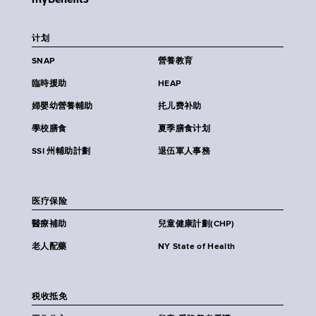
计划
SNAP
營養教育
臨時援助
HEAP
婦嬰幼營養輔助
扥儿费补助
學校膳食
夏季膳食计划
SSI 州輔助計劃
退伍軍人事務
医疗保险
醫療補助
兒童健康計劃(CHP)
老人配藥
NY State of Health
税收抵免