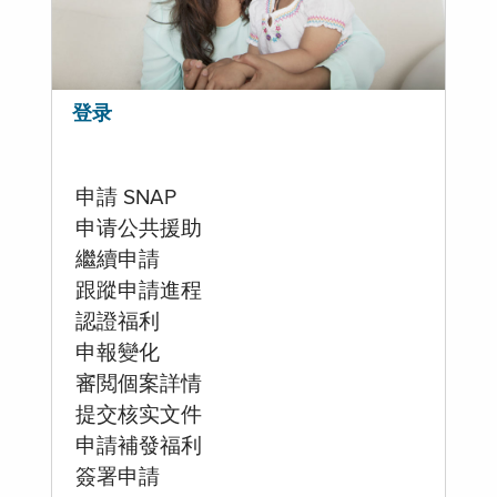
登录
申請 SNAP
申请公共援助
繼續申請
跟蹤申請進程
認證福利
申報變化
審閲個案詳情
提交核实文件
申請補發福利
簽署申請