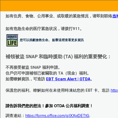
如有住房、食物、公用事业、或取暖的紧急情况，请即刻联络
当
如有危急生命的医疗紧急状况，请拨打911。
您可以捐獻搶救生命。 點擊這裡查看更多資訊
補領被盜 SNAP 和臨時援助 (TA) 福利的重要變化：
不再接受被盜 SNAP 福利申請。
住戶仍可申請補領已被竊取的 TA（現金）福利。
如需瞭解資訊，可造訪
EBT Scam Alert | OTDA
。
保護您的福利。瞭解如何在未使用時凍結您的 EBT 卡。造訪
http
請告訴我們您的想法！參加 OTDA 公共福利調查！
調查連結：
https://forms.office.com/g/iXXyiDETtG
.