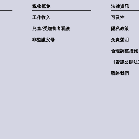
税收抵免
法律資訊
工作收入
可及性
兒童/受贍養者看護
隱私政策
非監護父母
免責聲明
合理調整措施
《資訊公開法》(
聯絡我們