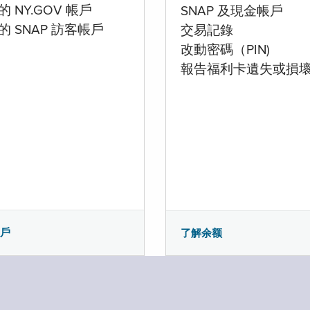
 NY.GOV 帳戶
SNAP 及現金帳戶
的 SNAP 訪客帳戶
交易記錄
改動密碼（PIN)
報告福利卡遺失或損
帳戶
了解余额