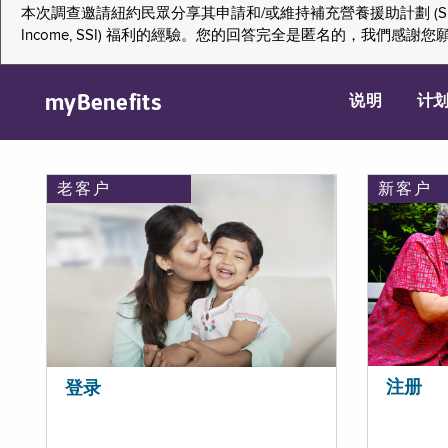
本次調查邀請紐約民眾分享其申請和/或維持補充營養援助計劃 (Supplemental Nutr
Income, SSI) 福利的經驗。您的回答完全是匿名的，我
myBenefits
说明
计
老客户
新客户
注册
登录