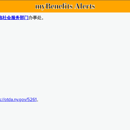
myBenefits Alerts
地社会服务部门
办事处。
s://otda.ny.gov/5261
。