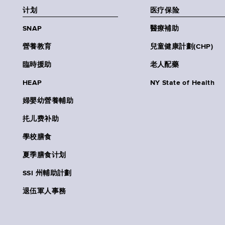
计划
医疗保险
SNAP
醫療補助
營養教育
兒童健康計劃(CHP)
臨時援助
老人配藥
HEAP
NY State of Health
婦嬰幼營養輔助
扥儿费补助
學校膳食
夏季膳食计划
SSI 州輔助計劃
退伍軍人事務