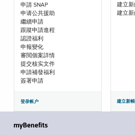
建立新的
申請 SNAP
建立新
申请公共援助
繼續申請
跟蹤申請進程
認證福利
申報變化
審閲個案詳情
提交核实文件
申請補發福利
簽署申請
建立新
登录帐户
myBenefits