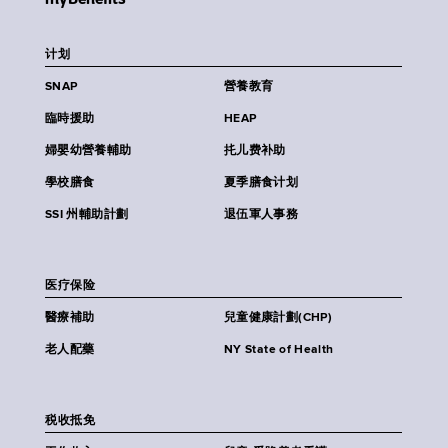
计划
SNAP
營養教育
臨時援助
HEAP
婦嬰幼營養輔助
扥儿费补助
學校膳食
夏季膳食计划
SSI 州輔助計劃
退伍軍人事務
医疗保险
醫療補助
兒童健康計劃(CHP)
老人配藥
NY State of Health
税收抵免