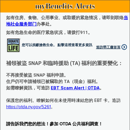
myBenefits Alerts
如有住房、食物、公用事业、或取暖的紧急情况，请即刻联络
当
地社会服务部门
办事处。
如有危急生命的医疗紧急状况，请拨打911。
您可以捐獻搶救生命。 點擊這裡查看更多資訊
造訪勞工廰首頁
補領被盜 SNAP 和臨時援助 (TA) 福利的重要變化：
不再接受被盜 SNAP 福利申請。
住戶仍可申請補領已被竊取的 TA（現金）福利。
如需瞭解資訊，可造訪
EBT Scam Alert | OTDA
。
保護您的福利。瞭解如何在未使用時凍結您的 EBT 卡。造訪
https://otda.ny.gov/5261
。
請告訴我們您的想法！參加 OTDA 公共福利調查！