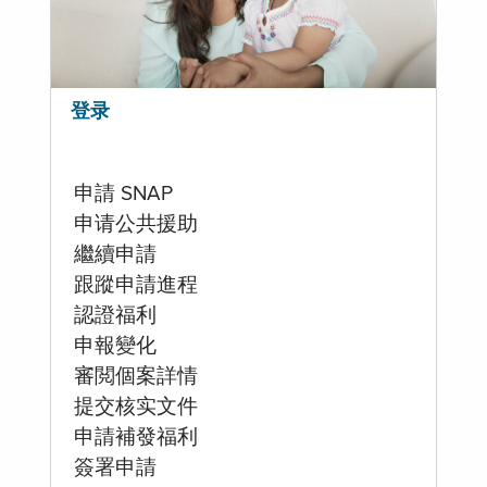
登录
申請 SNAP
申请公共援助
繼續申請
跟蹤申請進程
認證福利
申報變化
審閲個案詳情
提交核实文件
申請補發福利
簽署申請