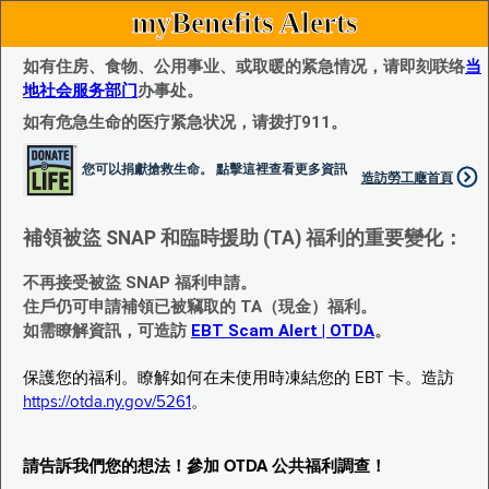
myBenefits Alerts
如有住房、食物、公用事业、或取暖的紧急情况，请即刻联络
当
地社会服务部门
办事处。
如有危急生命的医疗紧急状况，请拨打911。
您可以捐獻搶救生命。 點擊這裡查看更多資訊
造訪勞工廰首頁
補領被盜 SNAP 和臨時援助 (TA) 福利的重要變化：
不再接受被盜 SNAP 福利申請。
住戶仍可申請補領已被竊取的 TA（現金）福利。
如需瞭解資訊，可造訪
EBT Scam Alert | OTDA
。
保護您的福利。瞭解如何在未使用時凍結您的 EBT 卡。造訪
https://otda.ny.gov/5261
。
請告訴我們您的想法！參加 OTDA 公共福利調查！