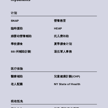
计划
SNAP
營養教育
臨時援助
HEAP
婦嬰幼營養輔助
扥儿费补助
學校膳食
夏季膳食计划
SSI 州輔助計劃
退伍軍人事務
医疗保险
醫療補助
兒童健康計劃(CHP)
老人配藥
NY State of Health
税收抵免