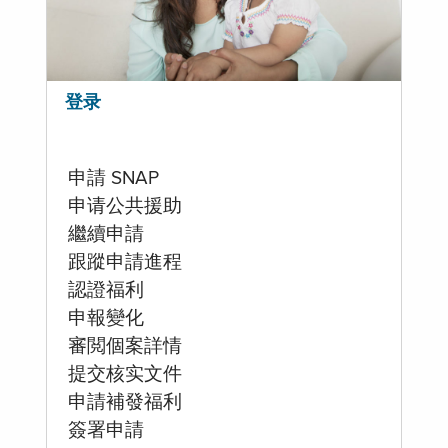
登录
申請 SNAP
申请公共援助
繼續申請
跟蹤申請進程
認證福利
申報變化
審閲個案詳情
提交核实文件
申請補發福利
簽署申請