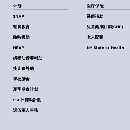
计划
医疗保险
SNAP
醫療補助
營養教育
兒童健康計劃(CHP)
臨時援助
老人配藥
HEAP
NY State of Health
婦嬰幼營養輔助
扥儿费补助
學校膳食
夏季膳食计划
SSI 州輔助計劃
退伍軍人事務