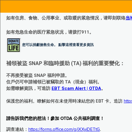
如有住房、食物、公用事业、或取暖的紧急情况，请即刻联络
当
如有危急生命的医疗紧急状况，请拨打911。
您可以捐獻搶救生命。 點擊這裡查看更多資訊
補領被盜 SNAP 和臨時援助 (TA) 福利的重要變化：
不再接受被盜 SNAP 福利申請。
住戶仍可申請補領已被竊取的 TA（現金）福利。
如需瞭解資訊，可造訪
EBT Scam Alert | OTDA
。
保護您的福利。瞭解如何在未使用時凍結您的 EBT 卡。造訪
http
請告訴我們您的想法！參加 OTDA 公共福利調查！
調查連結：
https://forms.office.com/g/iXXyiDETtG
.