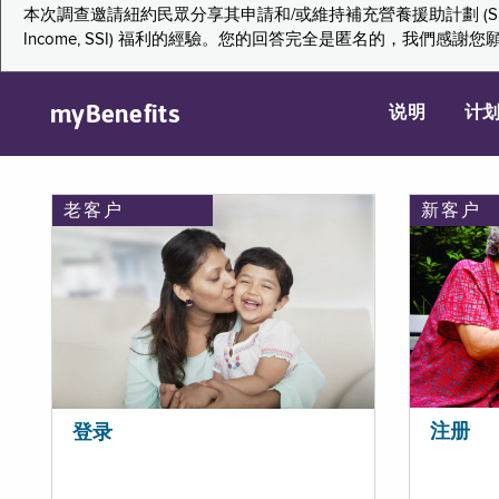
本次調查邀請紐約民眾分享其申請和/或維持補充營養援助計劃 (Supplemental Nutr
Income, SSI) 福利的經驗。您的回答完全是匿名的，我
myBenefits
说明
计
老客户
新客户
注册
登录