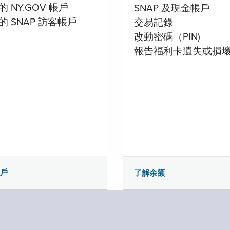
 NY.GOV 帳戶
SNAP 及現金帳戶
的 SNAP 訪客帳戶
交易記錄
改動密碼（PIN)
報告福利卡遺失或損
帳戶
了解余额