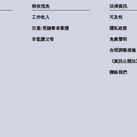
税收抵免
法律資訊
工作收入
可及性
兒童/受贍養者看護
隱私政策
非監護父母
免責聲明
合理調整措施
《資訊公開法》(
聯絡我們