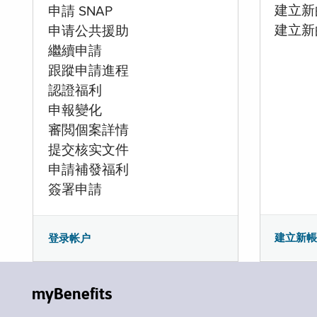
建立新的
申請 SNAP
建立新
申请公共援助
繼續申請
跟蹤申請進程
認證福利
申報變化
審閲個案詳情
提交核实文件
申請補發福利
簽署申請
建立新
登录帐户
myBenefits