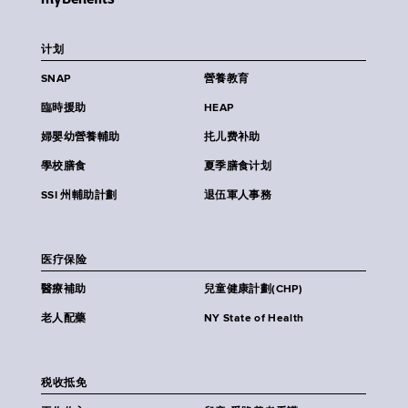
计划
SNAP
營養教育
臨時援助
HEAP
婦嬰幼營養輔助
扥儿费补助
學校膳食
夏季膳食计划
SSI 州輔助計劃
退伍軍人事務
医疗保险
醫療補助
兒童健康計劃(CHP)
老人配藥
NY State of Health
税收抵免