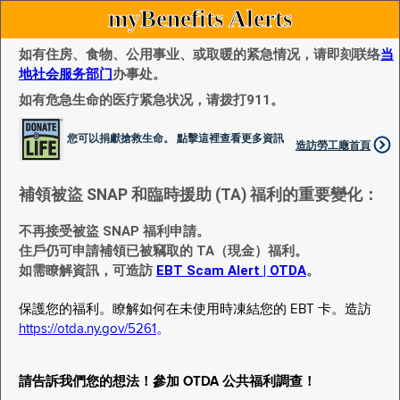
myBenefits Alerts
如有住房、食物、公用事业、或取暖的紧急情况，请即刻联络
当
地社会服务部门
办事处。
如有危急生命的医疗紧急状况，请拨打911。
您可以捐獻搶救生命。 點擊這裡查看更多資訊
造訪勞工廰首頁
補領被盜 SNAP 和臨時援助 (TA) 福利的重要變化：
不再接受被盜 SNAP 福利申請。
住戶仍可申請補領已被竊取的 TA（現金）福利。
如需瞭解資訊，可造訪
EBT Scam Alert | OTDA
。
保護您的福利。瞭解如何在未使用時凍結您的 EBT 卡。造訪
https://otda.ny.gov/5261
。
請告訴我們您的想法！參加 OTDA 公共福利調查！