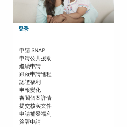
登录
申請 SNAP
申请公共援助
繼續申請
跟蹤申請進程
認證福利
申報變化
審閲個案詳情
提交核实文件
申請補發福利
簽署申請