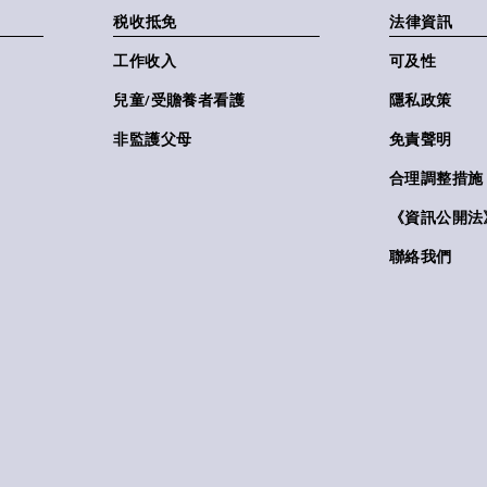
税收抵免
法律資訊
工作收入
可及性
兒童/受贍養者看護
隱私政策
非監護父母
免責聲明
合理調整措施
《資訊公開法》(
聯絡我們