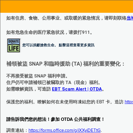
如有住房、食物、公用事业、或取暖的紧急情况，请即刻联络
当
如有危急生命的医疗紧急状况，请拨打911。
您可以捐獻搶救生命。 點擊這裡查看更多資訊
補領被盜 SNAP 和臨時援助 (TA) 福利的重要變化：
不再接受被盜 SNAP 福利申請。
住戶仍可申請補領已被竊取的 TA（現金）福利。
如需瞭解資訊，可造訪
EBT Scam Alert | OTDA
。
保護您的福利。瞭解如何在未使用時凍結您的 EBT 卡。造訪
http
請告訴我們您的想法！參加 OTDA 公共福利調查！
調查連結：
https://forms.office.com/g/iXXyiDETtG
.