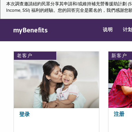
本次調查邀請紐約民眾分享其申請和/或維持補充營養援助計劃 (Supplemental Nutr
Income, SSI) 福利的經驗。您的回答完全是匿名的，我
myBenefits
说明
计
老客户
新客户
注册
登录