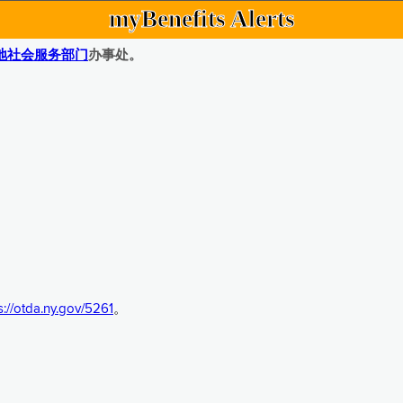
myBenefits Alerts
地社会服务部门
办事处。
s://otda.ny.gov/5261
。