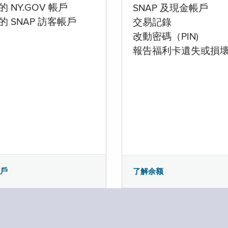
 NY.GOV 帳戶
SNAP 及現金帳戶
的 SNAP 訪客帳戶
交易記錄
改動密碼（PIN)
報告福利卡遺失或損
帳戶
了解余额