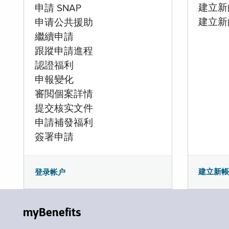
建立新的
申請 SNAP
建立新
申请公共援助
繼續申請
跟蹤申請進程
認證福利
申報變化
審閲個案詳情
提交核实文件
申請補發福利
簽署申請
建立新
登录帐户
myBenefits