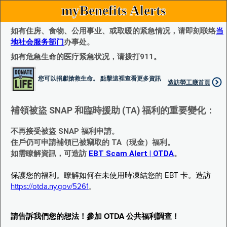
myBenefits Alerts
如有住房、食物、公用事业、或取暖的紧急情况，请即刻联络
当
地社会服务部门
办事处。
如有危急生命的医疗紧急状况，请拨打911。
您可以捐獻搶救生命。 點擊這裡查看更多資訊
造訪勞工廰首頁
補領被盜 SNAP 和臨時援助 (TA) 福利的重要變化：
不再接受被盜 SNAP 福利申請。
住戶仍可申請補領已被竊取的 TA（現金）福利。
如需瞭解資訊，可造訪
EBT Scam Alert | OTDA
。
保護您的福利。瞭解如何在未使用時凍結您的 EBT 卡。造訪
https://otda.ny.gov/5261
。
請告訴我們您的想法！參加 OTDA 公共福利調查！