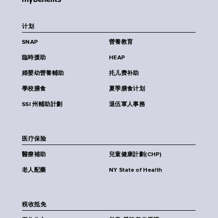
计划
SNAP
營養教育
臨時援助
HEAP
婦嬰幼營養輔助
扥儿费补助
學校膳食
夏季膳食计划
SSI 州輔助計劃
退伍軍人事務
医疗保险
醫療補助
兒童健康計劃(CHP)
老人配藥
NY State of Health
税收抵免