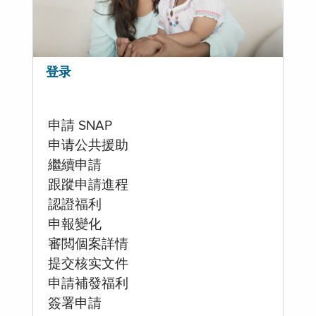
登录
申請 SNAP
申请公共援助
繼續申請
跟蹤申請進程
認證福利
申報變化
審閲個案詳情
提交核实文件
申請補發福利
簽署申請