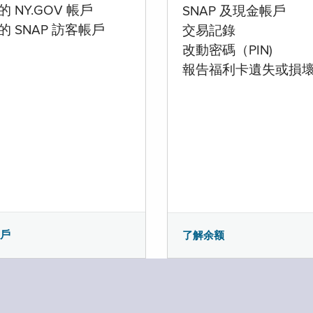
 NY.GOV 帳戶
SNAP 及現金帳戶
的 SNAP 訪客帳戶
交易記錄
改動密碼（PIN)
報告福利卡遺失或損
帳戶
了解余额