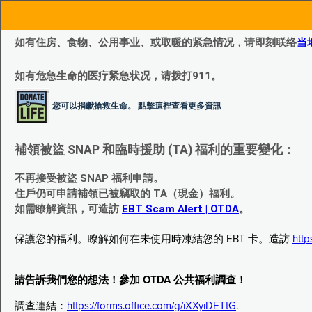
如有住房、食物、公用事业、或取暖的紧急情况，请即刻联络
当
如有危急生命的医疗紧急状况，请拨打911。
您可以捐獻搶救生命。 點擊這裡查看更多資訊
補領被盜 SNAP 和臨時援助 (TA) 福利的重要變化：
不再接受被盜 SNAP 福利申請。
住戶仍可申請補領已被竊取的 TA（現金）福利。
如需瞭解資訊，可造訪
EBT Scam Alert | OTDA
。
保護您的福利。瞭解如何在未使用時凍結您的 EBT 卡。造訪
http
請告訴我們您的想法！參加 OTDA 公共福利調查！
調查連結：
https://forms.office.com/g/iXXyiDETtG
.