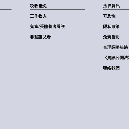
税收抵免
法律資訊
工作收入
可及性
兒童/受贍養者看護
隱私政策
非監護父母
免責聲明
合理調整措施
《資訊公開法》(
聯絡我們