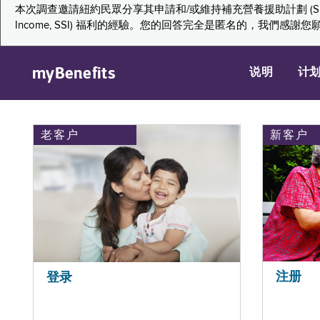
本次調查邀請紐約民眾分享其申請和/或維持補充營養援助計劃 (Supplemental Nutr
Income, SSI) 福利的經驗。您的回答完全是匿名的，我
myBenefits
说明
计
老客户
新客户
注册
登录