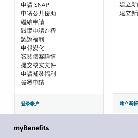
建立新的
申請 SNAP
建立新
申请公共援助
繼續申請
跟蹤申請進程
認證福利
申報變化
審閲個案詳情
提交核实文件
申請補發福利
簽署申請
建立新
登录帐户
myBenefits