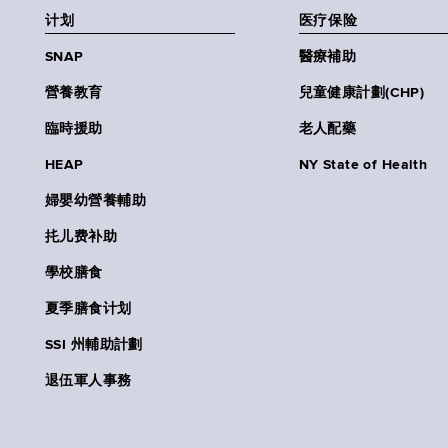
计划
医疗保险
SNAP
醫療補助
營養教育
兒童健康計劃(CHP)
臨時援助
老人配藥
HEAP
NY State of Health
婦嬰幼營養輔助
扥儿费补助
學校膳食
夏季膳食计划
SSI 州輔助計劃
退伍軍人事務