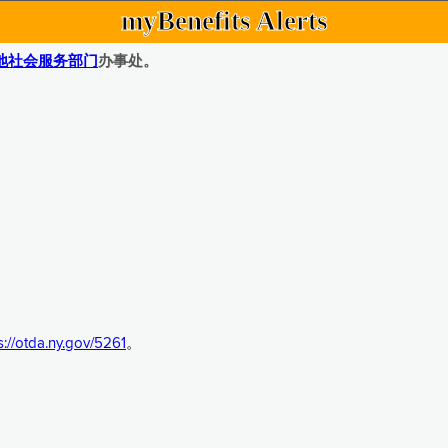
myBenefits Alerts
地社会服务部门
办事处。
s://otda.ny.gov/5261
。