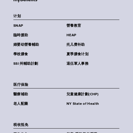
计划
SNAP
營養教育
臨時援助
HEAP
婦嬰幼營養輔助
扥儿费补助
學校膳食
夏季膳食计划
SSI 州輔助計劃
退伍軍人事務
医疗保险
醫療補助
兒童健康計劃(CHP)
老人配藥
NY State of Health
税收抵免