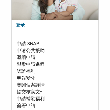
登录
申請 SNAP
申请公共援助
繼續申請
跟蹤申請進程
認證福利
申報變化
審閲個案詳情
提交核实文件
申請補發福利
簽署申請