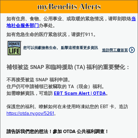
myBenefits Alerts
如有住房、食物、公用事业、或取暖的紧急情况，请即刻联络
当
地社会服务部门
办事处。
如有危急生命的医疗紧急状况，请拨打911。
您可以捐獻搶救生命。 點擊這裡查看更多資訊
造訪勞工廰首頁
補領被盜 SNAP 和臨時援助 (TA) 福利的重要變化：
不再接受被盜 SNAP 福利申請。
住戶仍可申請補領已被竊取的 TA（現金）福利。
如需瞭解資訊，可造訪
EBT Scam Alert | OTDA
。
保護您的福利。瞭解如何在未使用時凍結您的 EBT 卡。造訪
https://otda.ny.gov/5261
。
請告訴我們您的想法！參加 OTDA 公共福利調查！