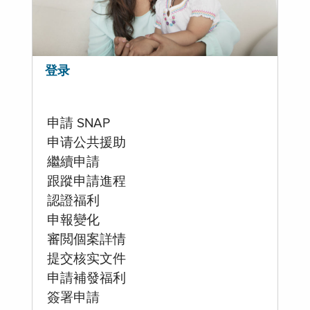
登录
申請 SNAP
申请公共援助
繼續申請
跟蹤申請進程
認證福利
申報變化
審閲個案詳情
提交核实文件
申請補發福利
簽署申請