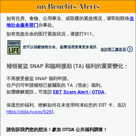
myBenefits Alerts
如有住房、食物、公用事业、或取暖的紧急情况，请即刻联络
当
地社会服务部门
办事处。
如有危急生命的医疗紧急状况，请拨打911。
您可以捐獻搶救生命。 點擊這裡查看更多資訊
造訪勞工廰首頁
補領被盜 SNAP 和臨時援助 (TA) 福利的重要變化：
不再接受被盜 SNAP 福利申請。
住戶仍可申請補領已被竊取的 TA（現金）福利。
如需瞭解資訊，可造訪
EBT Scam Alert | OTDA
。
保護您的福利。瞭解如何在未使用時凍結您的 EBT 卡。造訪
https://otda.ny.gov/5261
。
請告訴我們您的想法！參加 OTDA 公共福利調查！