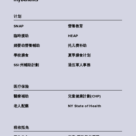
计划
SNAP
營養教育
臨時援助
HEAP
婦嬰幼營養輔助
扥儿费补助
學校膳食
夏季膳食计划
SSI 州輔助計劃
退伍軍人事務
医疗保险
醫療補助
兒童健康計劃(CHP)
老人配藥
NY State of Health
税收抵免