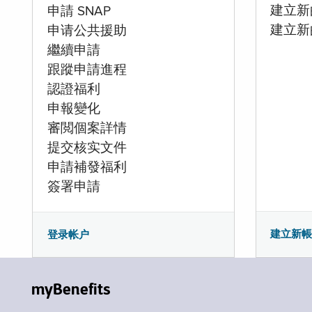
建立新的
申請 SNAP
建立新
申请公共援助
繼續申請
跟蹤申請進程
認證福利
申報變化
審閲個案詳情
提交核实文件
申請補發福利
簽署申請
建立新
登录帐户
myBenefits