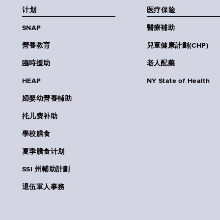
计划
医疗保险
SNAP
醫療補助
營養教育
兒童健康計劃(CHP)
臨時援助
老人配藥
HEAP
NY State of Health
婦嬰幼營養輔助
扥儿费补助
學校膳食
夏季膳食计划
SSI 州輔助計劃
退伍軍人事務