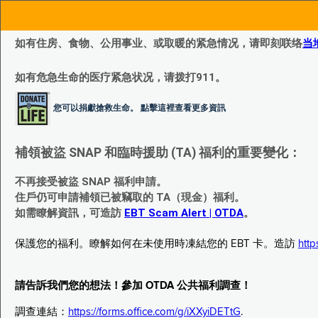
如有住房、食物、公用事业、或取暖的紧急情况，请即刻联络
当
如有危急生命的医疗紧急状况，请拨打911。
您可以捐獻搶救生命。 點擊這裡查看更多資訊
補領被盜 SNAP 和臨時援助 (TA) 福利的重要變化：
不再接受被盜 SNAP 福利申請。
住戶仍可申請補領已被竊取的 TA（現金）福利。
如需瞭解資訊，可造訪
EBT Scam Alert | OTDA
。
保護您的福利。瞭解如何在未使用時凍結您的 EBT 卡。造訪
http
請告訴我們您的想法！參加 OTDA 公共福利調查！
調查連結：
https://forms.office.com/g/iXXyiDETtG
.