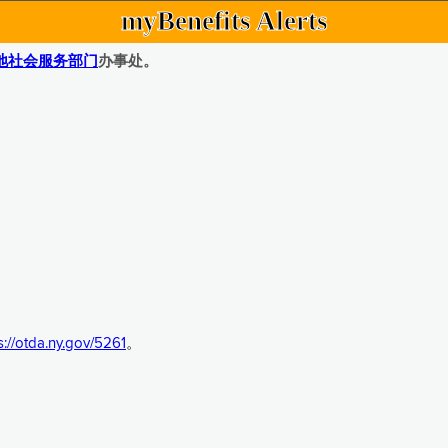
myBenefits Alerts
地社会服务部门
办事处。
s://otda.ny.gov/5261
。