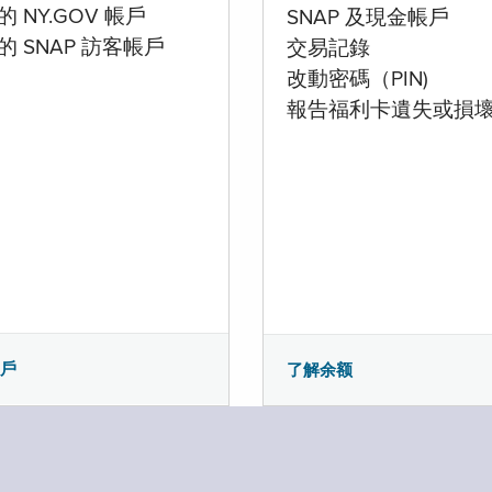
 NY.GOV 帳戶
SNAP 及現金帳戶
的 SNAP 訪客帳戶
交易記錄
改動密碼（PIN)
報告福利卡遺失或損
帳戶
了解余额