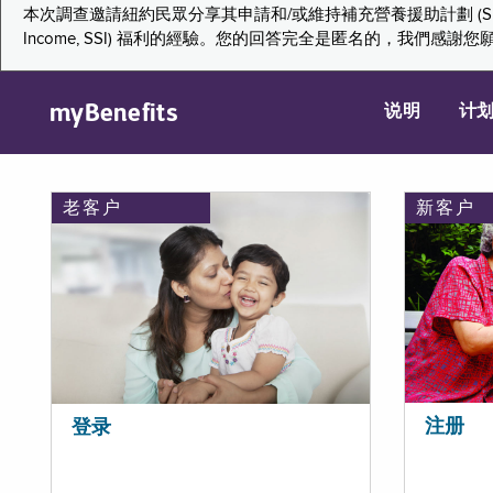
本次調查邀請紐約民眾分享其申請和/或維持補充營養援助計劃 (Supplemental Nutr
Income, SSI) 福利的經驗。您的回答完全是匿名的，我
myBenefits
说明
计
老客户
新客户
注册
登录