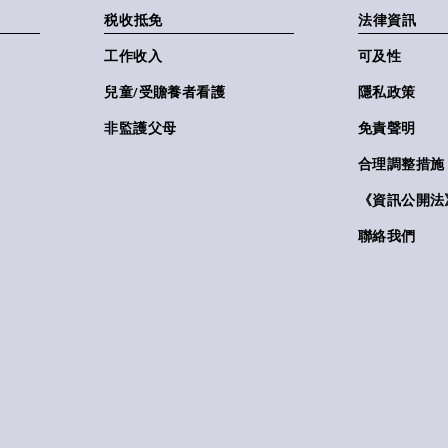
税收抵免
法律資訊
工作收入
可及性
兒童/受贍養者看護
隱私政策
非監護父母
免責聲明
合理調整措施
《資訊公開法》(
聯絡我們