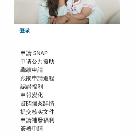
登录
申請 SNAP
申请公共援助
繼續申請
跟蹤申請進程
認證福利
申報變化
審閲個案詳情
提交核实文件
申請補發福利
簽署申請