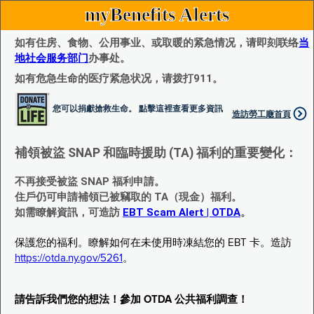
myBenefits Alerts
如有住房、食物、公用事业、或取暖的紧急情况，请即刻联络
当
地社会服务部门
办事处。
如有危急生命的医疗紧急状况，请拨打911。
您可以捐獻搶救生命。 點擊這裡查看更多資訊
造訪勞工廰首頁
補領被盜 SNAP 和臨時援助 (TA) 福利的重要變化：
不再接受被盜 SNAP 福利申請。
住戶仍可申請補領已被竊取的 TA（現金）福利。
如需瞭解資訊，可造訪
EBT Scam Alert | OTDA
。
保護您的福利。瞭解如何在未使用時凍結您的 EBT 卡。造訪
https://otda.ny.gov/5261
。
請告訴我們您的想法！參加 OTDA 公共福利調查！