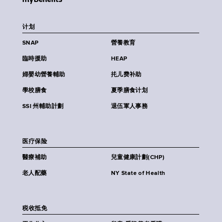
计划
SNAP
營養教育
臨時援助
HEAP
婦嬰幼營養輔助
扥儿费补助
學校膳食
夏季膳食计划
SSI 州輔助計劃
退伍軍人事務
医疗保险
醫療補助
兒童健康計劃(CHP)
老人配藥
NY State of Health
税收抵免