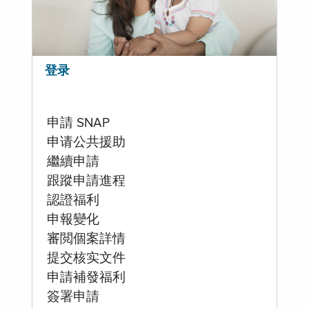
登录
申請 SNAP
申请公共援助
繼續申請
跟蹤申請進程
認證福利
申報變化
審閲個案詳情
提交核实文件
申請補發福利
簽署申請