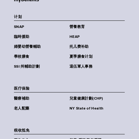
计划
SNAP
營養教育
臨時援助
HEAP
婦嬰幼營養輔助
扥儿费补助
學校膳食
夏季膳食计划
SSI 州輔助計劃
退伍軍人事務
医疗保险
醫療補助
兒童健康計劃(CHP)
老人配藥
NY State of Health
税收抵免