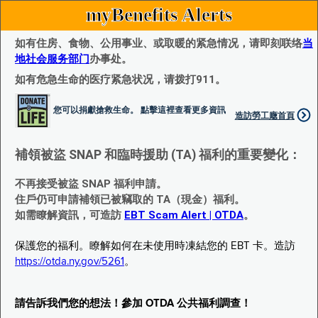
myBenefits Alerts
如有住房、食物、公用事业、或取暖的紧急情况，请即刻联络
当
地社会服务部门
办事处。
如有危急生命的医疗紧急状况，请拨打911。
您可以捐獻搶救生命。 點擊這裡查看更多資訊
造訪勞工廰首頁
補領被盜 SNAP 和臨時援助 (TA) 福利的重要變化：
不再接受被盜 SNAP 福利申請。
住戶仍可申請補領已被竊取的 TA（現金）福利。
如需瞭解資訊，可造訪
EBT Scam Alert | OTDA
。
保護您的福利。瞭解如何在未使用時凍結您的 EBT 卡。造訪
https://otda.ny.gov/5261
。
請告訴我們您的想法！參加 OTDA 公共福利調查！