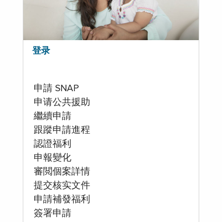
登录
申請 SNAP
申请公共援助
繼續申請
跟蹤申請進程
認證福利
申報變化
審閲個案詳情
提交核实文件
申請補發福利
簽署申請