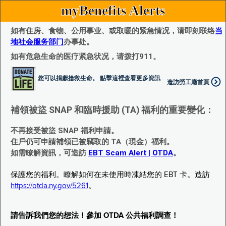
myBenefits Alerts
如有住房、食物、公用事业、或取暖的紧急情况，请即刻联络
当
地社会服务部门
办事处。
如有危急生命的医疗紧急状况，请拨打911。
您可以捐獻搶救生命。 點擊這裡查看更多資訊
造訪勞工廰首頁
補領被盜 SNAP 和臨時援助 (TA) 福利的重要變化：
不再接受被盜 SNAP 福利申請。
住戶仍可申請補領已被竊取的 TA（現金）福利。
如需瞭解資訊，可造訪
EBT Scam Alert | OTDA
。
保護您的福利。瞭解如何在未使用時凍結您的 EBT 卡。造訪
https://otda.ny.gov/5261
。
請告訴我們您的想法！參加 OTDA 公共福利調查！