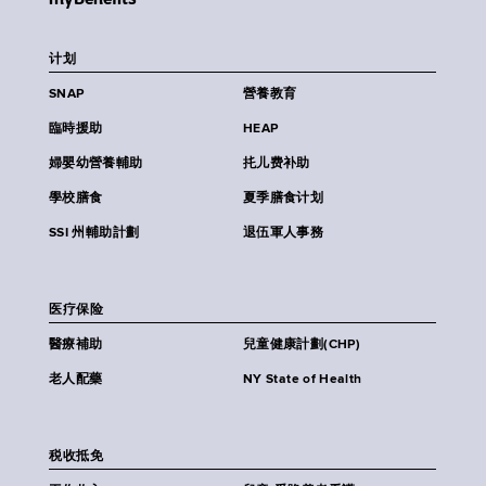
计划
SNAP
營養教育
臨時援助
HEAP
婦嬰幼營養輔助
扥儿费补助
學校膳食
夏季膳食计划
SSI 州輔助計劃
退伍軍人事務
医疗保险
醫療補助
兒童健康計劃(CHP)
老人配藥
NY State of Health
税收抵免