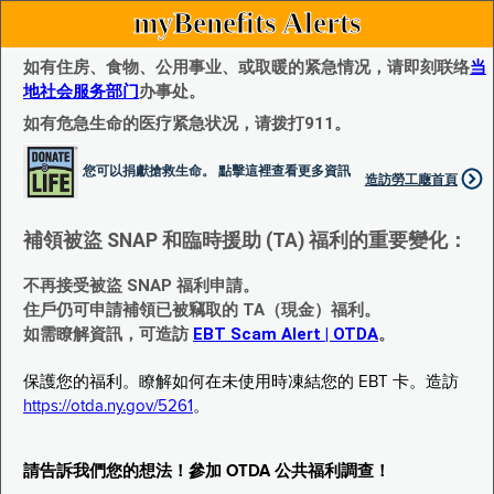
myBenefits Alerts
如有住房、食物、公用事业、或取暖的紧急情况，请即刻联络
当
地社会服务部门
办事处。
如有危急生命的医疗紧急状况，请拨打911。
您可以捐獻搶救生命。 點擊這裡查看更多資訊
造訪勞工廰首頁
補領被盜 SNAP 和臨時援助 (TA) 福利的重要變化：
不再接受被盜 SNAP 福利申請。
住戶仍可申請補領已被竊取的 TA（現金）福利。
如需瞭解資訊，可造訪
EBT Scam Alert | OTDA
。
保護您的福利。瞭解如何在未使用時凍結您的 EBT 卡。造訪
https://otda.ny.gov/5261
。
請告訴我們您的想法！參加 OTDA 公共福利調查！