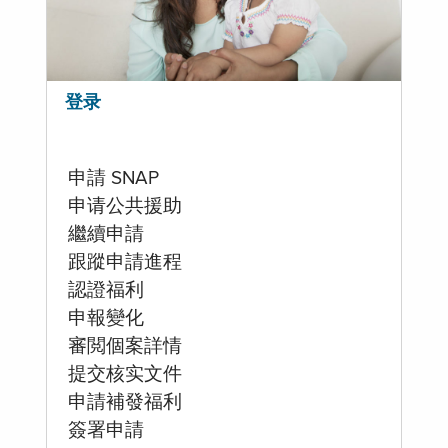
登录
申請 SNAP
申请公共援助
繼續申請
跟蹤申請進程
認證福利
申報變化
審閲個案詳情
提交核实文件
申請補發福利
簽署申請