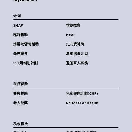
计划
SNAP
營養教育
臨時援助
HEAP
婦嬰幼營養輔助
扥儿费补助
學校膳食
夏季膳食计划
SSI 州輔助計劃
退伍軍人事務
医疗保险
醫療補助
兒童健康計劃(CHP)
老人配藥
NY State of Health
税收抵免