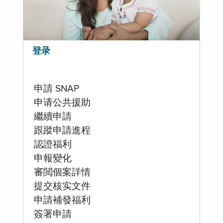
登录
申請 SNAP
申请公共援助
繼續申請
跟蹤申請進程
認證福利
申報變化
審閲個案詳情
提交核实文件
申請補發福利
簽署申請