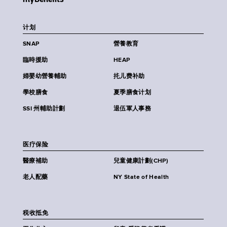
计划
SNAP
營養教育
臨時援助
HEAP
婦嬰幼營養輔助
扥儿费补助
學校膳食
夏季膳食计划
SSI 州輔助計劃
退伍軍人事務
医疗保险
醫療補助
兒童健康計劃(CHP)
老人配藥
NY State of Health
税收抵免