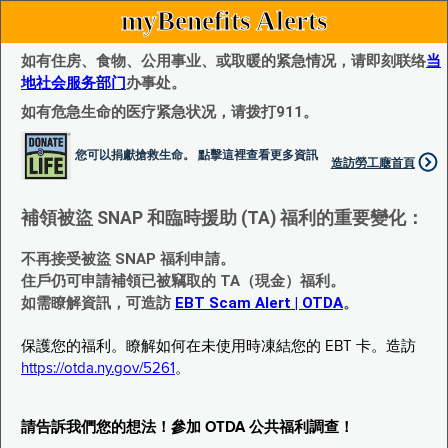
myBenefits Alerts
如有住房、食物、公用事业、或取暖的紧急情况，请即刻联络
当
地社会服务部门
办事处。
如有危急生命的医疗紧急状况，请拨打911。
您可以捐獻搶救生命。 點擊這裡查看更多資訊
造訪勞工廰首頁
補領被盜 SNAP 和臨時援助 (TA) 福利的重要變化：
不再接受被盜 SNAP 福利申請。
住戶仍可申請補領已被竊取的 TA（現金）福利。
如需瞭解資訊，可造訪
EBT Scam Alert | OTDA
。
保護您的福利。瞭解如何在未使用時凍結您的 EBT 卡。造訪
https://otda.ny.gov/5261
。
請告訴我們您的想法！參加 OTDA 公共福利調查！