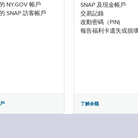
 NY.GOV 帳戶
SNAP 及現金帳戶
的 SNAP 訪客帳戶
交易記錄
改動密碼（PIN)
報告福利卡遺失或損
帳戶
了解余额