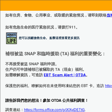
如有住房、食物、公用事业、或取暖的紧急情况，请即刻联络
当
如有危急生命的医疗紧急状况，请拨打911。
您可以捐獻搶救生命。 點擊這裡查看更多資訊
補領被盜 SNAP 和臨時援助 (TA) 福利的重要變化：
不再接受被盜 SNAP 福利申請。
住戶仍可申請補領已被竊取的 TA（現金）福利。
如需瞭解資訊，可造訪
EBT Scam Alert | OTDA
。
保護您的福利。瞭解如何在未使用時凍結您的 EBT 卡。造訪
http
請告訴我們您的想法！參加 OTDA 公共福利調查！
調查連結：
https://forms.office.com/g/iXXyiDETtG
.