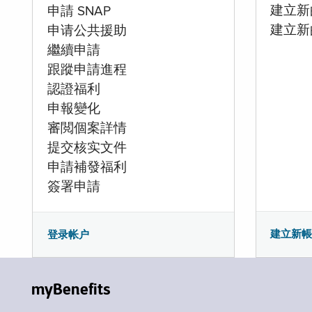
建立新的
申請 SNAP
建立新
申请公共援助
繼續申請
跟蹤申請進程
認證福利
申報變化
審閲個案詳情
提交核实文件
申請補發福利
簽署申請
建立新
登录帐户
myBenefits