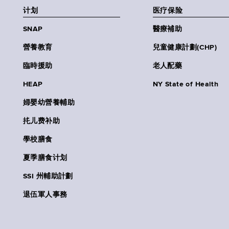
计划
医疗保险
SNAP
醫療補助
營養教育
兒童健康計劃(CHP)
臨時援助
老人配藥
HEAP
NY State of Health
婦嬰幼營養輔助
扥儿费补助
學校膳食
夏季膳食计划
SSI 州輔助計劃
退伍軍人事務