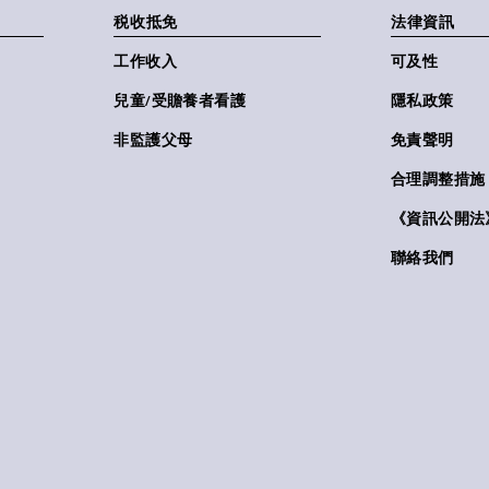
税收抵免
法律資訊
工作收入
可及性
兒童/受贍養者看護
隱私政策
非監護父母
免責聲明
合理調整措施
《資訊公開法》(
聯絡我們