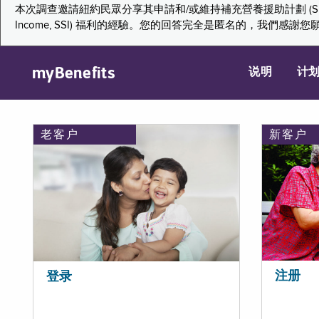
本次調查邀請紐約民眾分享其申請和/或維持補充營養援助計劃 (Supplemental Nutr
Income, SSI) 福利的經驗。您的回答完全是匿名的，我
myBenefits
说明
计
老客户
新客户
注册
登录