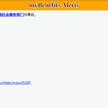
myBenefits Alerts
地社会服务部门
办事处。
s://otda.ny.gov/5261
。