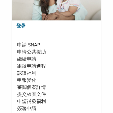
登录
申請 SNAP
申请公共援助
繼續申請
跟蹤申請進程
認證福利
申報變化
審閲個案詳情
提交核实文件
申請補發福利
簽署申請