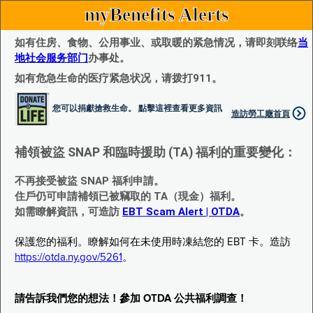
myBenefits Alerts
如有住房、食物、公用事业、或取暖的紧急情况，请即刻联络
当
地社会服务部门
办事处。
如有危急生命的医疗紧急状况，请拨打911。
您可以捐獻搶救生命。 點擊這裡查看更多資訊
造訪勞工廰首頁
補領被盜 SNAP 和臨時援助 (TA) 福利的重要變化：
不再接受被盜 SNAP 福利申請。
住戶仍可申請補領已被竊取的 TA（現金）福利。
如需瞭解資訊，可造訪
EBT Scam Alert | OTDA
。
保護您的福利。瞭解如何在未使用時凍結您的 EBT 卡。造訪
https://otda.ny.gov/5261
。
請告訴我們您的想法！參加 OTDA 公共福利調查！