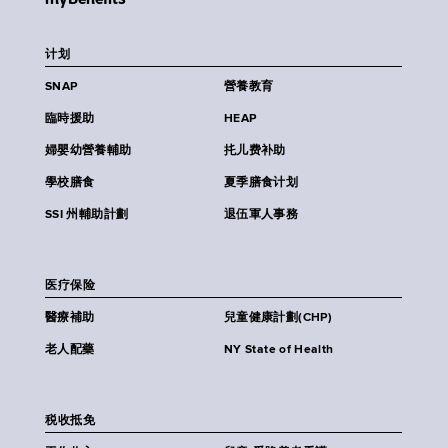
计划
SNAP
營養教育
臨時援助
HEAP
婦嬰幼營養輔助
扥儿费补助
學校膳食
夏季膳食计划
SSI 州輔助計劃
退伍軍人事務
医疗保险
醫療補助
兒童健康計劃(CHP)
老人配藥
NY State of Health
税收抵免