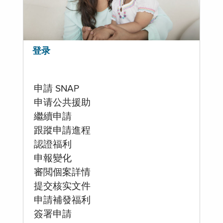
登录
申請 SNAP
申请公共援助
繼續申請
跟蹤申請進程
認證福利
申報變化
審閲個案詳情
提交核实文件
申請補發福利
簽署申請