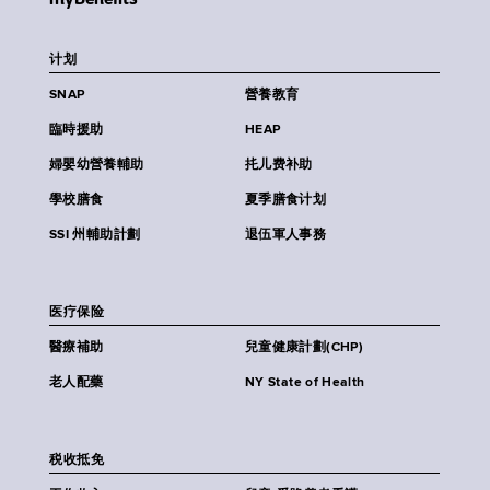
计划
SNAP
營養教育
臨時援助
HEAP
婦嬰幼營養輔助
扥儿费补助
學校膳食
夏季膳食计划
SSI 州輔助計劃
退伍軍人事務
医疗保险
醫療補助
兒童健康計劃(CHP)
老人配藥
NY State of Health
税收抵免