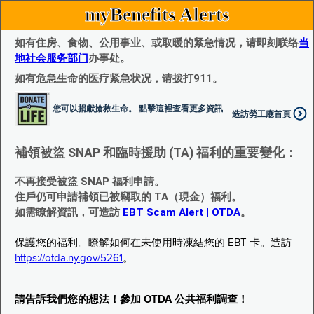
myBenefits Alerts
如有住房、食物、公用事业、或取暖的紧急情况，请即刻联络
当
地社会服务部门
办事处。
如有危急生命的医疗紧急状况，请拨打911。
您可以捐獻搶救生命。 點擊這裡查看更多資訊
造訪勞工廰首頁
補領被盜 SNAP 和臨時援助 (TA) 福利的重要變化：
不再接受被盜 SNAP 福利申請。
住戶仍可申請補領已被竊取的 TA（現金）福利。
如需瞭解資訊，可造訪
EBT Scam Alert | OTDA
。
保護您的福利。瞭解如何在未使用時凍結您的 EBT 卡。造訪
https://otda.ny.gov/5261
。
請告訴我們您的想法！參加 OTDA 公共福利調查！