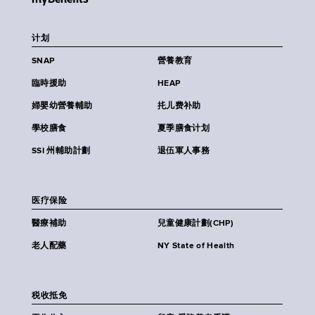
计划
SNAP
營養教育
臨時援助
HEAP
婦嬰幼營養輔助
扥儿费补助
學校膳食
夏季膳食计划
SSI 州輔助計劃
退伍軍人事務
医疗保险
醫療補助
兒童健康計劃(CHP)
老人配藥
NY State of Health
税收抵免