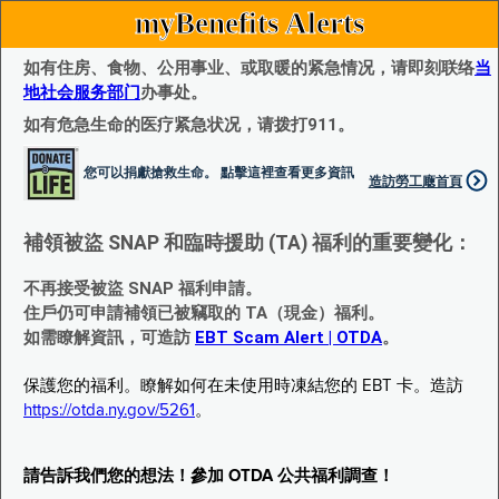
myBenefits Alerts
如有住房、食物、公用事业、或取暖的紧急情况，请即刻联络
当
地社会服务部门
办事处。
如有危急生命的医疗紧急状况，请拨打911。
您可以捐獻搶救生命。 點擊這裡查看更多資訊
造訪勞工廰首頁
補領被盜 SNAP 和臨時援助 (TA) 福利的重要變化：
不再接受被盜 SNAP 福利申請。
住戶仍可申請補領已被竊取的 TA（現金）福利。
如需瞭解資訊，可造訪
EBT Scam Alert | OTDA
。
保護您的福利。瞭解如何在未使用時凍結您的 EBT 卡。造訪
https://otda.ny.gov/5261
。
請告訴我們您的想法！參加 OTDA 公共福利調查！