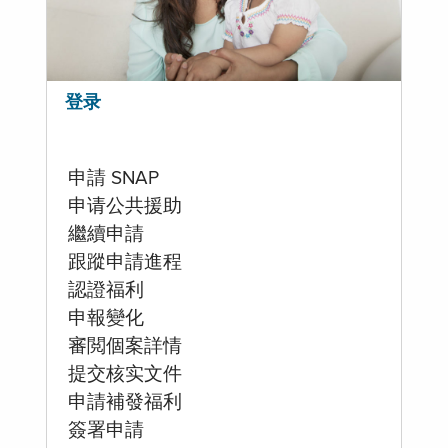
登录
申請 SNAP
申请公共援助
繼續申請
跟蹤申請進程
認證福利
申報變化
審閲個案詳情
提交核实文件
申請補發福利
簽署申請