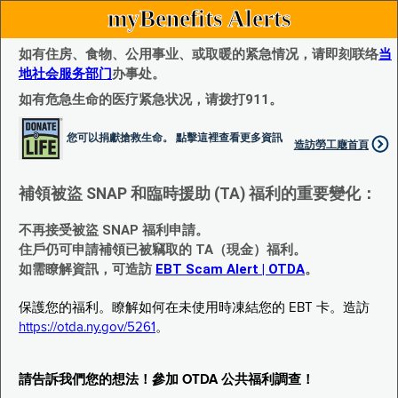
myBenefits Alerts
如有住房、食物、公用事业、或取暖的紧急情况，请即刻联络
当
地社会服务部门
办事处。
如有危急生命的医疗紧急状况，请拨打911。
您可以捐獻搶救生命。 點擊這裡查看更多資訊
造訪勞工廰首頁
補領被盜 SNAP 和臨時援助 (TA) 福利的重要變化：
不再接受被盜 SNAP 福利申請。
住戶仍可申請補領已被竊取的 TA（現金）福利。
如需瞭解資訊，可造訪
EBT Scam Alert | OTDA
。
保護您的福利。瞭解如何在未使用時凍結您的 EBT 卡。造訪
https://otda.ny.gov/5261
。
請告訴我們您的想法！參加 OTDA 公共福利調查！