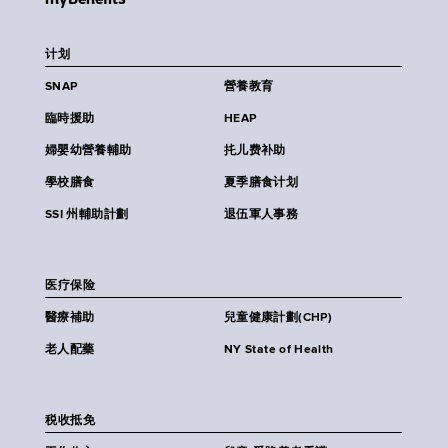
计划
SNAP
營養教育
臨時援助
HEAP
婦嬰幼營養輔助
扥儿费补助
學校膳食
夏季膳食计划
SSI 州輔助計劃
退伍軍人事務
医疗保险
醫療補助
兒童健康計劃(CHP)
老人配藥
NY State of Health
税收抵免