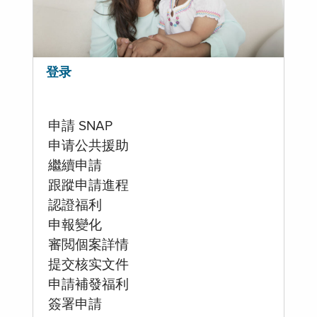
登录
申請 SNAP
申请公共援助
繼續申請
跟蹤申請進程
認證福利
申報變化
審閲個案詳情
提交核实文件
申請補發福利
簽署申請