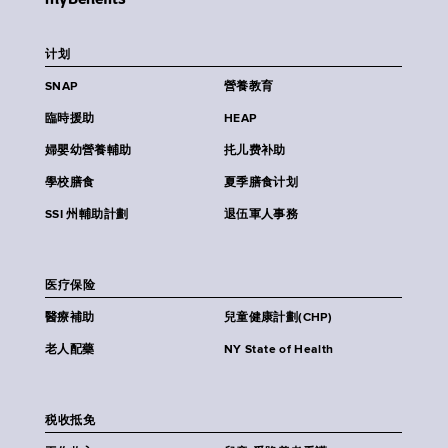
计划
SNAP
營養教育
臨時援助
HEAP
婦嬰幼營養輔助
扥儿费补助
學校膳食
夏季膳食计划
SSI 州輔助計劃
退伍軍人事務
医疗保险
醫療補助
兒童健康計劃(CHP)
老人配藥
NY State of Health
税收抵免