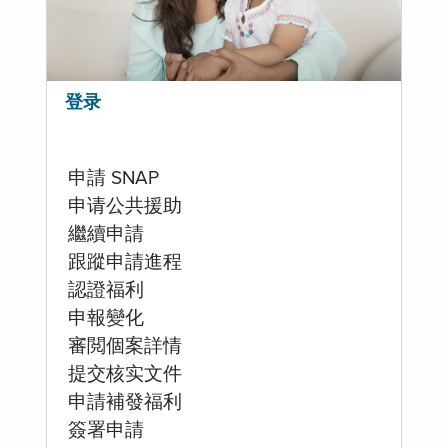
登录
申請 SNAP
申请公共援助
繼續申請
跟蹤申請進程
認證福利
申報變化
審閲個案詳情
提交核实文件
申請補發福利
簽署申請