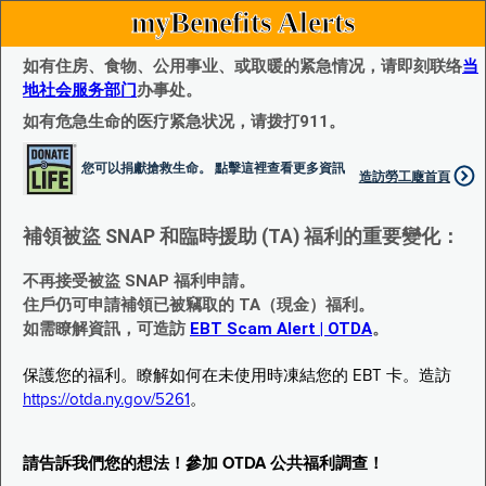
myBenefits Alerts
如有住房、食物、公用事业、或取暖的紧急情况，请即刻联络
当
地社会服务部门
办事处。
如有危急生命的医疗紧急状况，请拨打911。
您可以捐獻搶救生命。 點擊這裡查看更多資訊
造訪勞工廰首頁
補領被盜 SNAP 和臨時援助 (TA) 福利的重要變化：
不再接受被盜 SNAP 福利申請。
住戶仍可申請補領已被竊取的 TA（現金）福利。
如需瞭解資訊，可造訪
EBT Scam Alert | OTDA
。
保護您的福利。瞭解如何在未使用時凍結您的 EBT 卡。造訪
https://otda.ny.gov/5261
。
請告訴我們您的想法！參加 OTDA 公共福利調查！