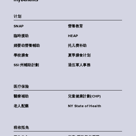
计划
SNAP
營養教育
臨時援助
HEAP
婦嬰幼營養輔助
扥儿费补助
學校膳食
夏季膳食计划
SSI 州輔助計劃
退伍軍人事務
医疗保险
醫療補助
兒童健康計劃(CHP)
老人配藥
NY State of Health
税收抵免