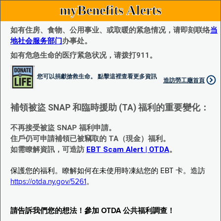
myBenefits Alerts
如有住房、食物、公用事业、或取暖的紧急情况，请即刻联络
当
地社会服务部门
办事处。
如有危急生命的医疗紧急状况，请拨打911。
您可以捐獻搶救生命。 點擊這裡查看更多資訊
造訪勞工廰首頁
補領被盜 SNAP 和臨時援助 (TA) 福利的重要變化：
不再接受被盜 SNAP 福利申請。
住戶仍可申請補領已被竊取的 TA（現金）福利。
如需瞭解資訊，可造訪
EBT Scam Alert | OTDA
。
保護您的福利。瞭解如何在未使用時凍結您的 EBT 卡。造訪
https://otda.ny.gov/5261
。
請告訴我們您的想法！參加 OTDA 公共福利調查！