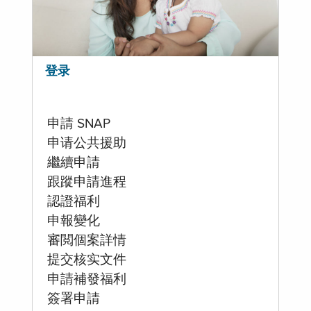
登录
申請 SNAP
申请公共援助
繼續申請
跟蹤申請進程
認證福利
申報變化
審閲個案詳情
提交核实文件
申請補發福利
簽署申請