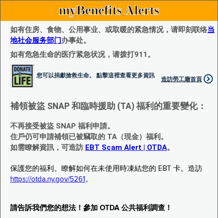
myBenefits Alerts
如有住房、食物、公用事业、或取暖的紧急情况，请即刻联络
当
地社会服务部门
办事处。
如有危急生命的医疗紧急状况，请拨打911。
您可以捐獻搶救生命。 點擊這裡查看更多資訊
造訪勞工廰首頁
補領被盜 SNAP 和臨時援助 (TA) 福利的重要變化：
不再接受被盜 SNAP 福利申請。
住戶仍可申請補領已被竊取的 TA（現金）福利。
如需瞭解資訊，可造訪
EBT Scam Alert | OTDA
。
保護您的福利。瞭解如何在未使用時凍結您的 EBT 卡。造訪
https://otda.ny.gov/5261
。
請告訴我們您的想法！參加 OTDA 公共福利調查！