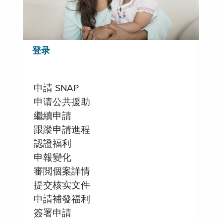
登录
申請 SNAP
申请公共援助
繼續申請
跟蹤申請進程
認證福利
申報變化
審閲個案詳情
提交核实文件
申請補發福利
簽署申請