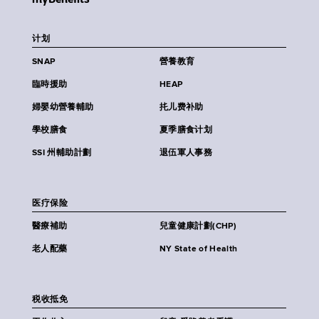
计划
SNAP
營養教育
臨時援助
HEAP
婦嬰幼營養輔助
扥儿费补助
學校膳食
夏季膳食计划
SSI 州輔助計劃
退伍軍人事務
医疗保险
醫療補助
兒童健康計劃(CHP)
老人配藥
NY State of Health
税收抵免