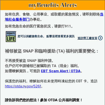
myBenefits Alerts
如有住房、食物、公用事业、或取暖的紧急情况，请即刻联络
当
地社会服务部门
办事处。
如有危急生命的医疗紧急状况，请拨打911。
您可以捐獻搶救生命。 點擊這裡查看更多資訊
造訪勞工廰首頁
補領被盜 SNAP 和臨時援助 (TA) 福利的重要變化：
不再接受被盜 SNAP 福利申請。
住戶仍可申請補領已被竊取的 TA（現金）福利。
如需瞭解資訊，可造訪
EBT Scam Alert | OTDA
。
保護您的福利。瞭解如何在未使用時凍結您的 EBT 卡。造訪
https://otda.ny.gov/5261
。
請告訴我們您的想法！參加 OTDA 公共福利調查！