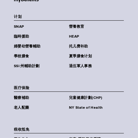
计划
SNAP
營養教育
臨時援助
HEAP
婦嬰幼營養輔助
扥儿费补助
學校膳食
夏季膳食计划
SSI 州輔助計劃
退伍軍人事務
医疗保险
醫療補助
兒童健康計劃(CHP)
老人配藥
NY State of Health
税收抵免