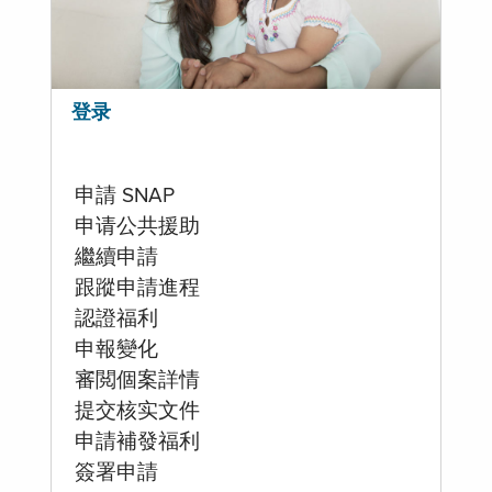
登录
申請 SNAP
申请公共援助
繼續申請
跟蹤申請進程
認證福利
申報變化
審閲個案詳情
提交核实文件
申請補發福利
簽署申請