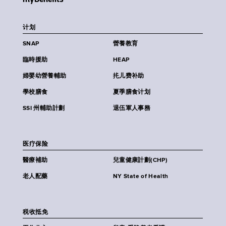
计划
SNAP
營養教育
臨時援助
HEAP
婦嬰幼營養輔助
扥儿费补助
學校膳食
夏季膳食计划
SSI 州輔助計劃
退伍軍人事務
医疗保险
醫療補助
兒童健康計劃(CHP)
老人配藥
NY State of Health
税收抵免