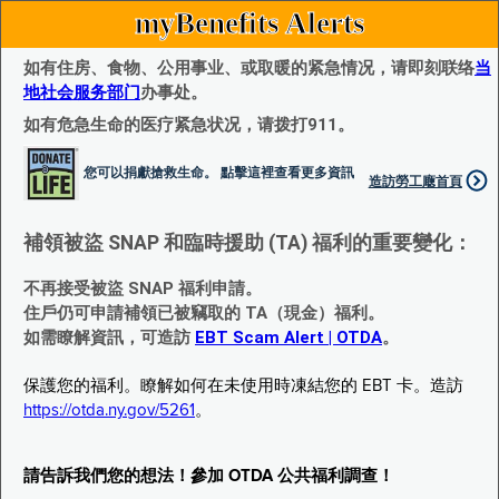
myBenefits Alerts
如有住房、食物、公用事业、或取暖的紧急情况，请即刻联络
当
地社会服务部门
办事处。
如有危急生命的医疗紧急状况，请拨打911。
您可以捐獻搶救生命。 點擊這裡查看更多資訊
造訪勞工廰首頁
補領被盜 SNAP 和臨時援助 (TA) 福利的重要變化：
不再接受被盜 SNAP 福利申請。
住戶仍可申請補領已被竊取的 TA（現金）福利。
如需瞭解資訊，可造訪
EBT Scam Alert | OTDA
。
保護您的福利。瞭解如何在未使用時凍結您的 EBT 卡。造訪
https://otda.ny.gov/5261
。
請告訴我們您的想法！參加 OTDA 公共福利調查！