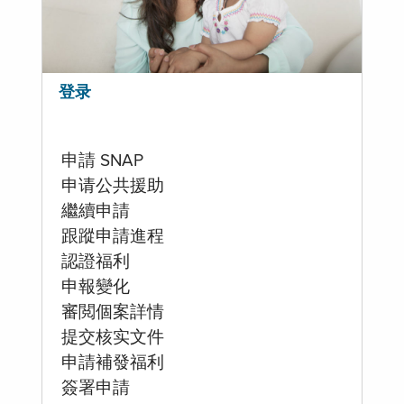
登录
申請 SNAP
申请公共援助
繼續申請
跟蹤申請進程
認證福利
申報變化
審閲個案詳情
提交核实文件
申請補發福利
簽署申請